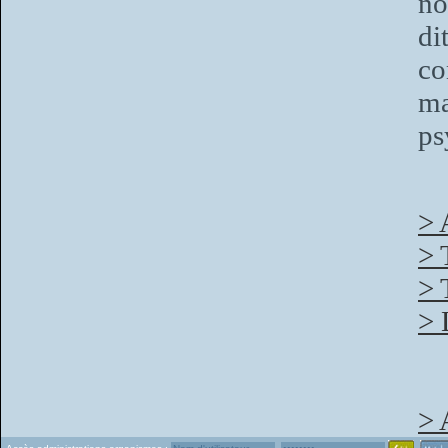
no
di
co
ma
ps
> 
> 
> 
> 
> 