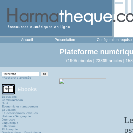
Accueil
Présentation
Configuration requise
Plateforme numériqu
71905 ebooks | 23369 articles | 158
>Recherche avancée
Ebooks
Beaux-arts
Communication
Droit
Economie et management
Education
Études littéraires, critiques
Histoire - Géographie
Le
Jeunesse
Linguistique
Littérature
ps
Philosophie
Psychanalyse – Psychologie