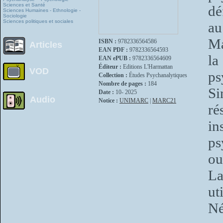
Sciences et Santé
dé
Sciences Humaines - Ethnologie -
Sociologie
Sciences politiques et sociales
au
Ma
ISBN :
9782336564586
Articles
EAN PDF :
9782336564593
la
EAN ePUB :
9782336564609
Éditeur :
Editions L'Harmattan
VOD
ps
Collection :
Études Psychanalytiques
Nombre de pages :
184
Si
Date :
10- 2025
Audio
Notice :
UNIMARC
|
MARC21
r
i
ps
ou
La
ut
Né