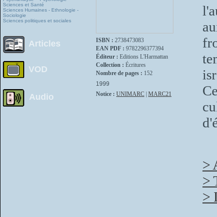
Sciences et Santé
l'
Sciences Humaines - Ethnologie -
Sociologie
Sciences politiques et sociales
au
fr
ISBN :
2738473083
Articles
EAN PDF :
9782296377394
te
Éditeur :
Editions L'Harmattan
Collection :
Écritures
VOD
is
Nombre de pages :
152
1999
Ce
Notice :
UNIMARC
|
MARC21
Audio
cu
d'
> 
> 
> 