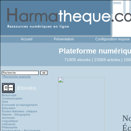
Accueil
Présentation
Configuration requise
Plateforme numériqu
71905 ebooks | 23369 articles | 158
>Recherche avancée
Ebooks
Beaux-arts
Communication
Droit
Economie et management
Education
Études littéraires, critiques
Histoire - Géographie
No
Jeunesse
Linguistique
Littérature
Éc
Philosophie
Psychanalyse – Psychologie