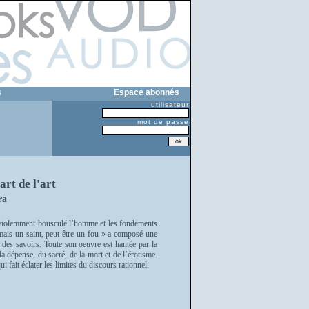
s
Espace abonnés
utilisateur
mot de passe
art de l'art
ra
us violemment bousculé l’homme et les fondements
 mais un saint, peut-être un fou » a composé une
r des savoirs. Toute son oeuvre est hantée par la
la dépense, du sacré, de la mort et de l’érotisme.
ui fait éclater les limites du discours rationnel.