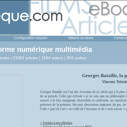
Configuration requise
Obtenir un devis
Contact
forme numérique multimédia
ooks | 23369 articles | 1584 vidéos | 559 audios
Georges Bataille, la p
Vincent Teixei
Georges Bataille est l’un des écrivains de ce siècle qui a le pl
de sa pensée. Celui qui écrivait « je ne suis pas un philosophe
oeuvre à la fois marginale, diversifiée et cohérente, au carrefou
présence de la peinture, liée aux obsessions majeures du jeu, de 
Cette « part de l’art » est celle de l’inconnu et du « non-savoir » q
> Ajouter à ma sélection