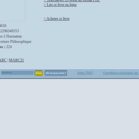
> Télécharger l'E-book au format PDF
> Lire ce livre en ligne
> Acheter ce livre
8610
82296349353
ns L'Harmattan
erture Philosophique
es :
224
ARC
|
MARC21
Aide / FAQ
Conditions générales de