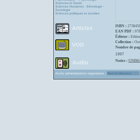
Sciences et Santé
Sciences Humaines - Ethnologie -
Sociologie
Sciences politiques et sociales
ISBN :
273845
Articles
EAN PDF :
97
Éditeur :
Editio
Collection :
Ouv
VOD
Nombre de pag
1997
Notice :
UNIM
Audio
Accès administrations organismes :