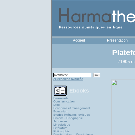
Accueil
Présentation
Plate
71905 eb
>Recherche avancée
Ebooks
Beaux-arts
Communication
Droit
Economie et management
Education
Études littéraires, critiques
Histoire - Géographie
Jeunesse
Linguistique
Littérature
Philosophie
Psychanalyse – Psychologie