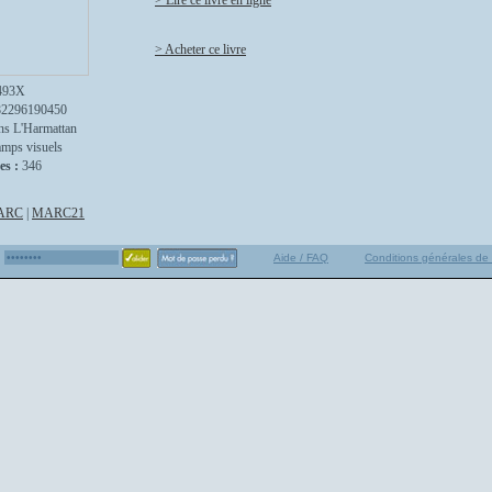
> Lire ce livre en ligne
> Acheter ce livre
493X
82296190450
ns L'Harmattan
mps visuels
es :
346
ARC
|
MARC21
Aide / FAQ
Conditions générales de