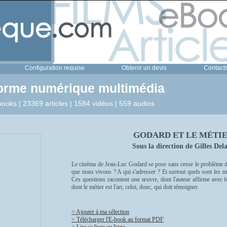
Configuration requise
Obtenir un devis
Contact
forme numérique multimédia
ooks | 23369 articles | 1584 vidéos | 559 audios
GODARD ET LE MÉTIE
Sous la direction de Gilles Del
Le cinéma de Jean-Luc Godard se pose sans cesse le problème de 
que nous vivons ? A qui s'adresser ? Et surtout quels sont les 
Ces questions racontent une œuvre, dont l'auteur affirme avec f
dont le métier est l'art, celui, donc, qui doit témoigner.
> Ajouter à ma sélection
> Télécharger l'E-book au format PDF