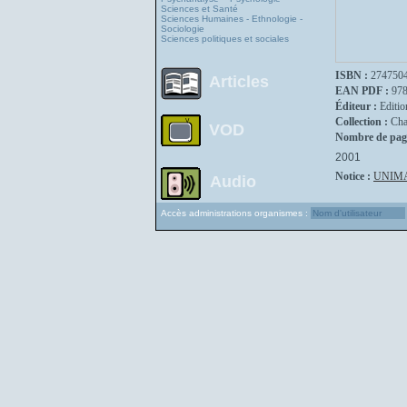
Sciences et Santé
Sciences Humaines - Ethnologie -
Sociologie
Sciences politiques et sociales
ISBN :
274750
Articles
EAN PDF :
97
Éditeur :
Editio
Collection :
Cha
VOD
Nombre de pag
2001
Notice :
UNIM
Audio
Accès administrations organismes :