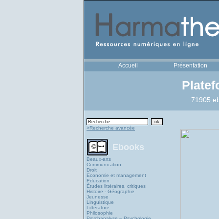
Accueil
Présentation
Plate
71905 eb
>Recherche avancée
Ebooks
Beaux-arts
Communication
Droit
Economie et management
Education
Études littéraires, critiques
Histoire - Géographie
Jeunesse
Linguistique
Littérature
Philosophie
Psychanalyse – Psychologie