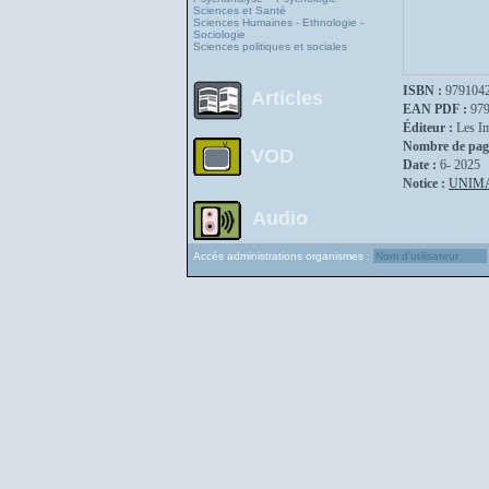
Sciences et Santé
Sciences Humaines - Ethnologie -
Sociologie
Sciences politiques et sociales
ISBN :
979104
Articles
EAN PDF :
97
Éditeur :
Les I
Nombre de pag
VOD
Date :
6- 2025
Notice :
UNIM
Audio
Accès administrations organismes :