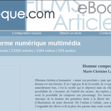
Configuration requise
Obtenir un devis
Contact
forme numérique multimédia
ooks | 23369 articles | 1584 vidéos | 559 audios
Homme compos
Marie-Christine L
Dilemme chrétien et humaniste : « aimer son prochain », mais qui 
homme est une histoire. Il ne s’agit pas là de la société, de ce
naturellement bon, c’est la société qui le déprave) mais du rô
possibilités de s’assumer, de l’intérêt des racines, des repères
avoir la possibilité de composer son personnage. Du nouv
classique de la douleur des premières dents à la liberté des
d’illustrations de notre diversité. De l’enfant à l’adulte, son
l’originalité des élèves et de la place des parents dans notre soc