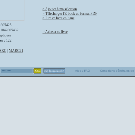
> Ajouter à ma sélection
> Télécharger l'E-book au format PDF
> Lire ce livre en ligne
2805425
91042805432
> Acheter ce livre
mpliqués
es :
122
ARC
|
MARC21
Aide / FAQ
Conditions générales de