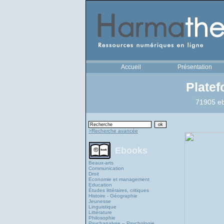
Accueil
Présentation
Plate
71905 eb
>Recherche avancée
Ebooks
Beaux-arts
Communication
Droit
Economie et management
Education
Études littéraires, critiques
Histoire - Géographie
Jeunesse
Linguistique
Littérature
Philosophie
Psychanalyse – Psychologie