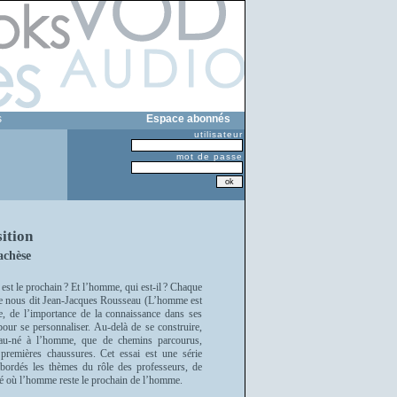
s
Espace abonnés
utilisateur
mot de passe
ition
achèse
est le prochain ? Et l’homme, qui est-il ? Chaque
 que nous dit Jean-Jacques Rousseau (L’homme est
le, de l’importance de la connaissance dans ses
 pour se personnaliser. Au-delà de se construire,
eau-né à l’homme, que de chemins parcourus,
 premières chaussures. Cet essai est une série
t abordés les thèmes du rôle des professeurs, de
iété où l’homme reste le prochain de l’homme.