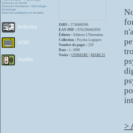
Sciences et Santé
Sciences Humaines - Ethnologie -
No
Sociologie
Sciences politiques et sociales
fo
ISBN :
2738486398
Articles
n'
EAN PDF :
9782296402850
Éditeur :
Editions L'Harmattan
pe
Collection :
Psycho-Logiques
VOD
Nombre de pages :
250
tr
Date :
1- 2000
Notice :
UNIMARC
|
MARC21
ps
Audio
d
ps
po
in
> 