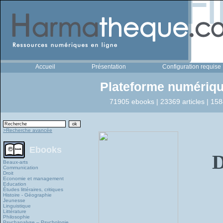
Accueil
Présentation
Configuration requise
Plateforme numériqu
71905 ebooks | 23369 articles | 158
>Recherche avancée
Ebooks
D
Beaux-arts
Communication
Droit
Economie et management
Education
Études littéraires, critiques
Histoire - Géographie
Jeunesse
Linguistique
Littérature
Philosophie
Psychanalyse – Psychologie