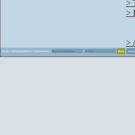
> 
> 
> 
Accès administrations organismes :