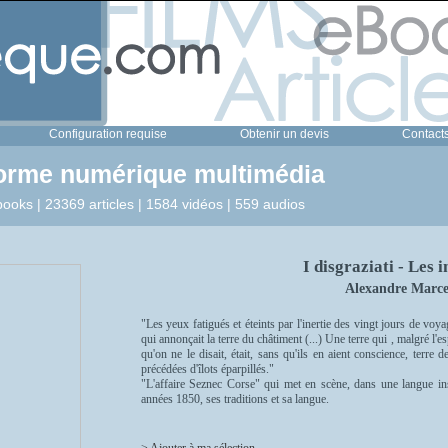
Configuration requise
Obtenir un devis
Contact
forme numérique multimédia
ooks | 23369 articles | 1584 vidéos | 559 audios
I disgraziati - Les 
Alexandre Marcel
"Les yeux fatigués et éteints par l'inertie des vingt jours de vo
qui annonçait la terre du châtiment (...) Une terre qui , malgré l'
qu'on ne le disait, était, sans qu'ils en aient conscience, terre
précédées d'îlots éparpillés."
"L'affaire Seznec Corse" qui met en scène, dans une langue ins
années 1850, ses traditions et sa langue.