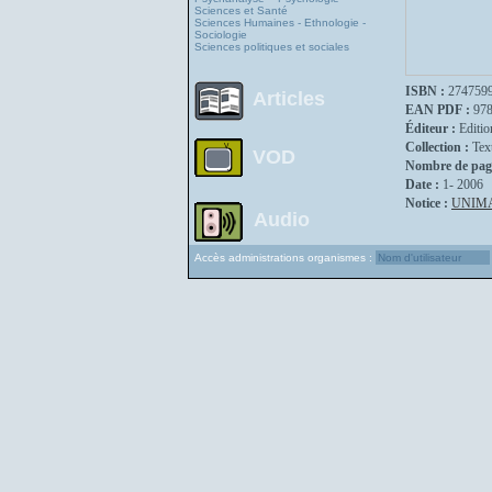
Sciences et Santé
Sciences Humaines - Ethnologie -
Sociologie
Sciences politiques et sociales
ISBN :
274759
Articles
EAN PDF :
97
Éditeur :
Editio
Collection :
Tex
VOD
Nombre de pag
Date :
1- 2006
Notice :
UNIM
Audio
Accès administrations organismes :