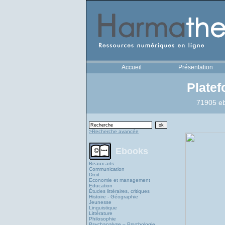
Accueil
Présentation
Plate
71905 eb
>Recherche avancée
Ebooks
Beaux-arts
Communication
Droit
Economie et management
Education
Études littéraires, critiques
Histoire - Géographie
Jeunesse
Linguistique
Littérature
Philosophie
Psychanalyse – Psychologie