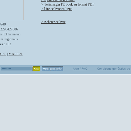
> Ajouter à ma sélection
> Télécharger l'E-book au format PDF
> Lire ce livre en ligne
> Acheter ce livre
9949
82296427686
ns L'Harmattan
tes régionaux
es :
102
ARC
|
MARC21
Aide / FAQ
Conditions générales de