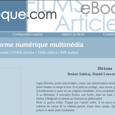
Configuration requise
Obtenir un devis
Contact
forme numérique multimédia
ooks | 23369 articles | 1584 vidéos | 559 audios
Iliriana
Reshat Sahitaj, Daniel Leuwer
Agim Berisha, jeune universitaire, croise une manifestation étudia
jeune femme en rouge et noir. Il se joint au cortège, sans savoir qu
d’irrédentisme à cause de ses origines familiales, il est condamné
À sa libération, il rencontre Zorica, une Serbe, dans un train. 
études à Belgrade et obtient un doctorat en philosophie.
Mais la guerre éclate. Traqué par l’armée serbe, il est aussi
trahison en raison de sa relation passée. Entre deux camps, A
penser et aimer peut condamner.