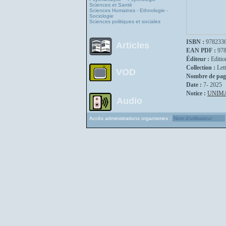
Sciences et Santé
Sciences Humaines - Ethnologie -
Sociologie
Sciences politiques et sociales
ISBN :
978233
Articles
EAN PDF :
97
Éditeur :
Editio
Collection :
Lett
VOD
Nombre de pag
Date :
7- 2025
Notice :
UNIM
Audio
Accès administrations organismes :