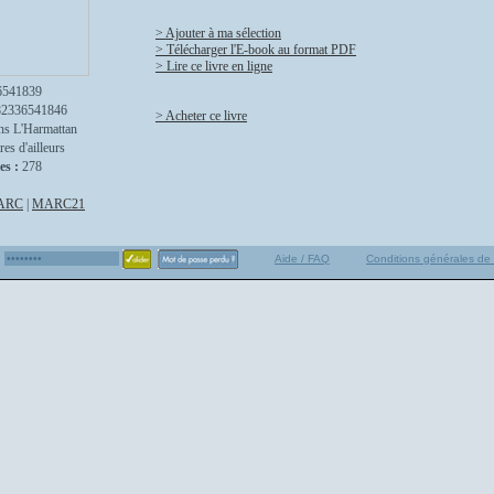
> Ajouter à ma sélection
> Télécharger l'E-book au format PDF
> Lire ce livre en ligne
6541839
82336541846
> Acheter ce livre
ns L'Harmattan
res d'ailleurs
es :
278
ARC
|
MARC21
Aide / FAQ
Conditions générales de