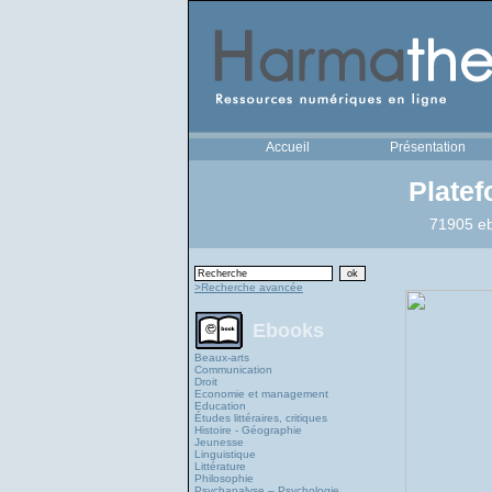
Accueil
Présentation
Plate
71905 eb
>Recherche avancée
Ebooks
Beaux-arts
Communication
Droit
Economie et management
Education
Études littéraires, critiques
Histoire - Géographie
Jeunesse
Linguistique
Littérature
Philosophie
Psychanalyse – Psychologie