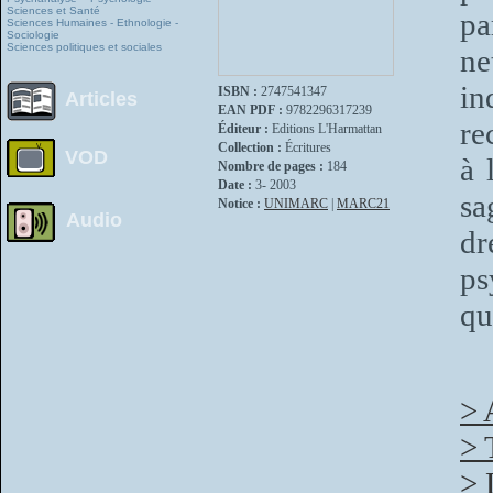
Sciences et Santé
pa
Sciences Humaines - Ethnologie -
Sociologie
Sciences politiques et sociales
ne
in
ISBN :
2747541347
Articles
EAN PDF :
9782296317239
re
Éditeur :
Editions L'Harmattan
Collection :
Écritures
VOD
à 
Nombre de pages :
184
Date :
3- 2003
sa
Notice :
UNIMARC
|
MARC21
Audio
dr
ps
qu
> 
> 
> 