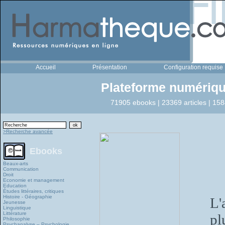
Accueil
Présentation
Configuration requise
Plateforme numériqu
71905 ebooks | 23369 articles | 158
>Recherche avancée
Ebooks
Beaux-arts
Communication
Droit
Economie et management
Education
Études littéraires, critiques
Histoire - Géographie
L'
Jeunesse
Linguistique
Littérature
pl
Philosophie
Psychanalyse – Psychologie