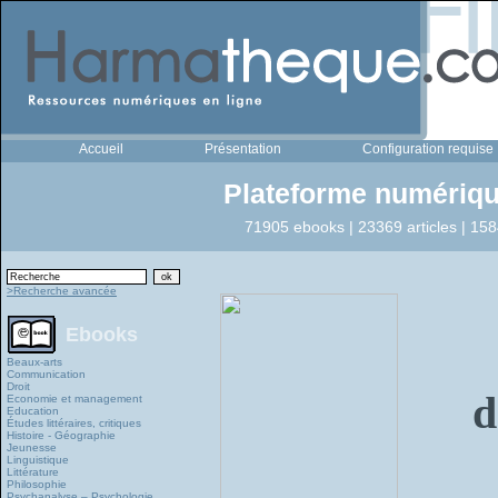
Accueil
Présentation
Configuration requise
Plateforme numériqu
71905 ebooks | 23369 articles | 158
>Recherche avancée
Ebooks
Beaux-arts
Communication
Droit
d
Economie et management
Education
Études littéraires, critiques
Histoire - Géographie
Jeunesse
Linguistique
Littérature
Philosophie
Psychanalyse – Psychologie