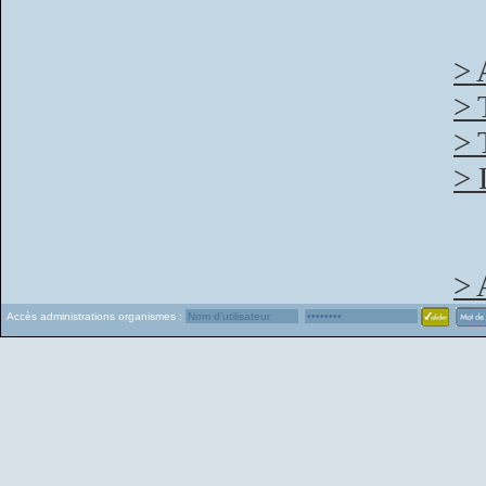
> 
> 
> 
> 
> 
Accès administrations organismes :