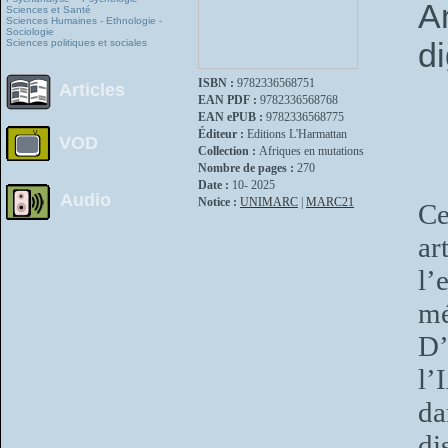
A
Sciences et Santé
Sciences Humaines - Ethnologie -
Sociologie
di
Sciences politiques et sociales
ISBN :
9782336568751
Articles
EAN PDF :
9782336568768
EAN ePUB :
9782336568775
Éditeur :
Editions L'Harmattan
VOD
Collection :
Afriques en mutations
Nombre de pages :
270
Date :
10- 2025
Audio
Notice :
UNIMARC
|
MARC21
Ce
ar
l
mé
D’
l’
da
di