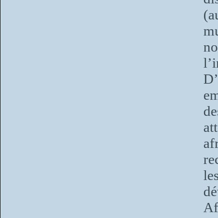
(a
mu
no
l’
D’
em
de
at
a
re
le
dé
Af