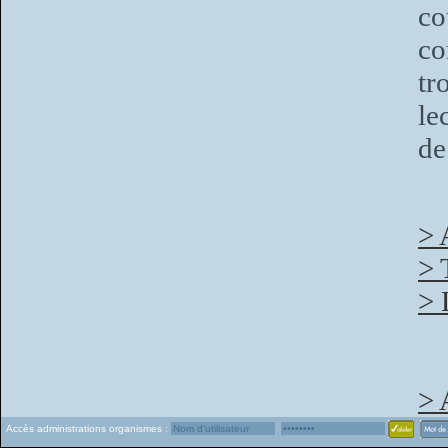
c
co
tr
le
de
> 
> 
> 
> 
Accès administrations organismes :