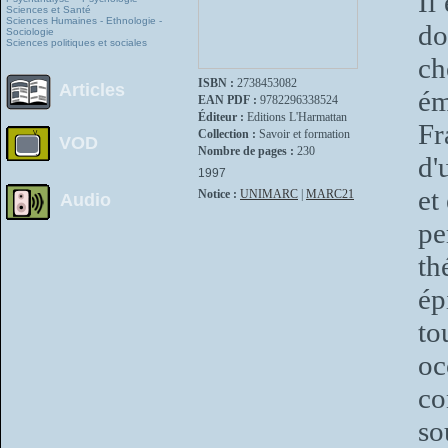
Il
Sciences et Santé
Sciences Humaines - Ethnologie -
do
Sociologie
Sciences politiques et sociales
ch
ISBN :
2738453082
Articles
ém
EAN PDF :
9782296338524
Éditeur :
Editions L'Harmattan
Fr
Collection :
Savoir et formation
VOD
Nombre de pages :
230
d'
1997
et
Notice :
UNIMARC
|
MARC21
Audio
pe
th
ép
to
oc
co
so