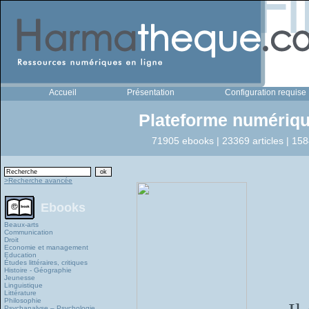
Accueil
Présentation
Configuration requise
Plateforme numériqu
71905 ebooks | 23369 articles | 158
>Recherche avancée
Ebooks
Beaux-arts
Communication
Droit
Economie et management
Education
Études littéraires, critiques
Histoire - Géographie
Jeunesse
Linguistique
Littérature
Philosophie
Psychanalyse – Psychologie