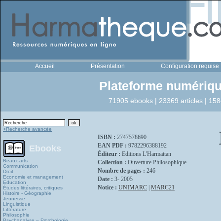
Accueil
Présentation
Configuration requise
Plateforme numériqu
71905 ebooks | 23369 articles | 158
>Recherche avancée
ISBN :
2747578690
EAN PDF :
9782296388192
Ebooks
Éditeur :
Editions L'Harmattan
Beaux-arts
Collection :
Ouverture Philosophique
Communication
Nombre de pages :
246
Droit
Economie et management
Date :
3- 2005
Education
Notice :
UNIMARC
|
MARC21
Études littéraires, critiques
Histoire - Géographie
Jeunesse
Linguistique
Littérature
Philosophie
Psychanalyse – Psychologie