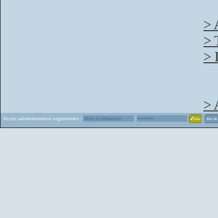
> 
> 
> 
> 
Accès administrations organismes :