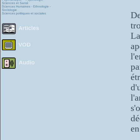
Sciences et Santé
Sciences Humaines - Ethnologie -
Sociologie
De
Sciences politiques et sociales
tr
Articles
La
a
VOD
l'
Audio
pa
ét
d'
l'
s'
dé
en