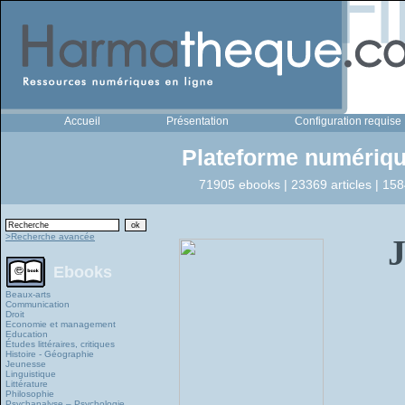
Accueil
Présentation
Configuration requise
Plateforme numériqu
71905 ebooks | 23369 articles | 158
>Recherche avancée
J
Ebooks
Beaux-arts
Communication
Droit
Economie et management
Education
Études littéraires, critiques
Histoire - Géographie
Jeunesse
Linguistique
Littérature
Philosophie
Psychanalyse – Psychologie