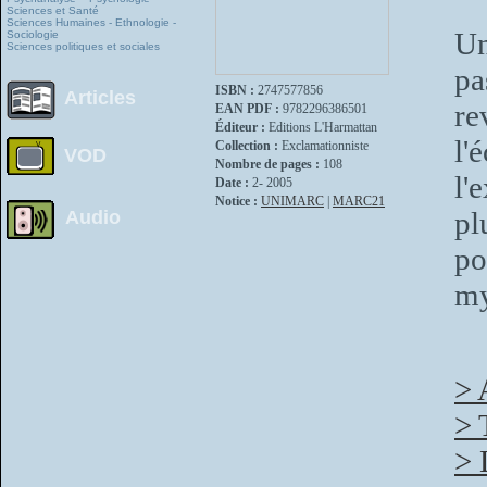
Sciences et Santé
Sciences Humaines - Ethnologie -
Un
Sociologie
Sciences politiques et sociales
pa
ISBN :
2747577856
Articles
re
EAN PDF :
9782296386501
Éditeur :
Editions L'Harmattan
l'
Collection :
Exclamationniste
VOD
Nombre de pages :
108
l'
Date :
2- 2005
Notice :
UNIMARC
|
MARC21
pl
Audio
po
my
> 
> 
> 