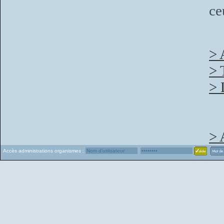
ce
> 
> 
> 
> 
Accès administrations organismes :