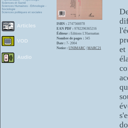
Sciences et Santé
Sciences Humaines - Ethnologie -
De
Sociologie
Sciences politiques et sociales
di
ISBN :
2747566978
Articles
l'
EAN PDF :
9782296365216
Éditeur :
Editions L'Harmattan
pr
Nombre de pages :
345
VOD
Date :
7- 2004
et
Notice :
UNIMARC
|
MARC21
él
Audio
c
ac
qu
so
év
s'
do