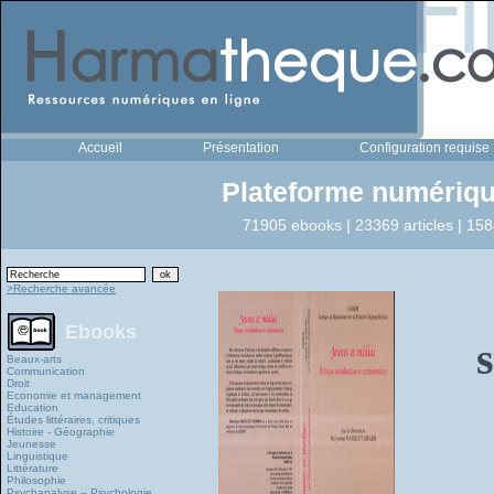
Accueil
Présentation
Configuration requise
Plateforme numériqu
71905 ebooks | 23369 articles | 158
>Recherche avancée
Ebooks
s
Beaux-arts
Communication
Droit
Economie et management
Education
Études littéraires, critiques
Histoire - Géographie
Jeunesse
Linguistique
Littérature
Philosophie
Psychanalyse – Psychologie