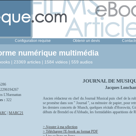
Configuration requise
Obtenir un devis
Contact
forme numérique multimédia
ooks | 23369 articles | 1584 vidéos | 559 audios
JOURNAL DE MUSIQUE
5286
Jacques Loncha
82296194267
ns L'Harmattan
Ancien rédacteur en chef du Journal Musical puis chef de la 
es :
322
se promène dans son " Journal ", sa mémoire de papier, pour ret
les derniers concerts de Munch, quelques récitals d'Horowitz, G
débuts de Brendel ou d'Abbado, les formidables apparitions de 
ARC
|
MARC21
> Ajouter à ma sélection
> Télécharger l'E-book au format PDF