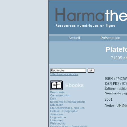
Accueil
Présentation
Plate
71905 eb
>Recherche avancée
ISBN :
274750
EAN PDF :
97
Ebooks
Éditeur :
Editio
Beaux-arts
Nombre de pag
Communication
Droit
2001
Economie et management
Education
Notice :
UNIM
Études littéraires, critiques
Histoire - Géographie
Jeunesse
Linguistique
Littérature
Philosophie
Psychanalyse – Psychologie