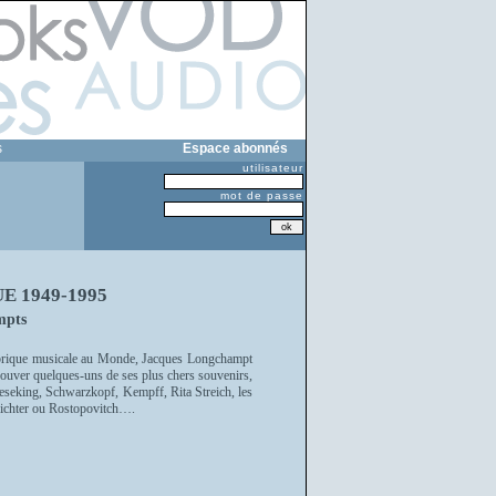
s
Espace abonnés
utilisateur
mot de passe
 1949-1995
mpts
rubrique musicale au Monde, Jacques Longchampt
rouver quelques-uns de ses plus chers souvenirs,
ieseking, Schwarzkopf, Kempff, Rita Streich, les
Richter ou Rostopovitch….