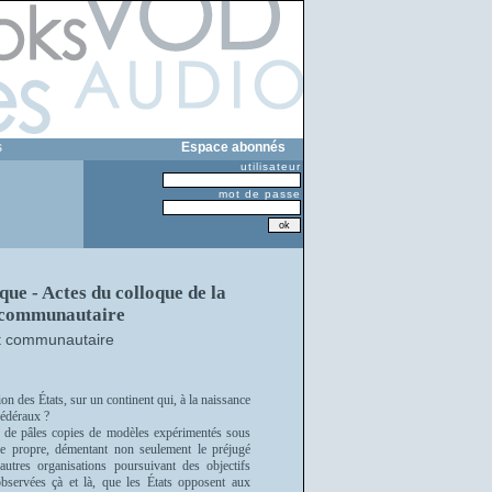
s
Espace abonnés
utilisateur
mot de passe
ue - Actes du colloque de la
t communautaire
oit communautaire
on des États, sur un continent qui, à la naissance
-fédéraux ?
ue de pâles copies de modèles expérimentés sous
nie propre, démentant non seulement le préjugé
utres organisations poursuivant des objectifs
observées çà et là, que les États opposent aux