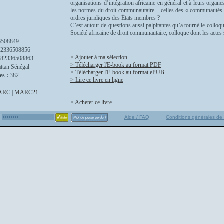
organisations d’intégration africaine en général et à leurs organ
les normes du droit communautaire – celles des « communautés é
ordres juridiques des États membres ?
C’est autour de questions aussi palpitantes qu’a tourné le collo
Société africaine de droit communautaire, colloque dont les acte
6508849
82336508856
> Ajouter à ma sélection
782336508863
> Télécharger l'E-book au format PDF
ttan Sénégal
> Télécharger l'E-book au format ePUB
es :
382
> Lire ce livre en ligne
ARC
|
MARC21
> Acheter ce livre
Aide / FAQ
Conditions générales de