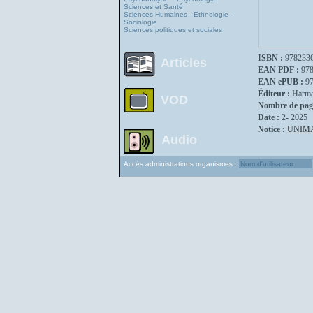
Sciences et Santé
Sciences Humaines - Ethnologie -
Sociologie
Sciences politiques et sociales
ISBN :
978233
Articles
EAN PDF :
97
EAN ePUB :
9
Éditeur :
Harma
VOD
Nombre de pag
Date :
2- 2025
Notice :
UNIM
Audio
Accès administrations organismes :