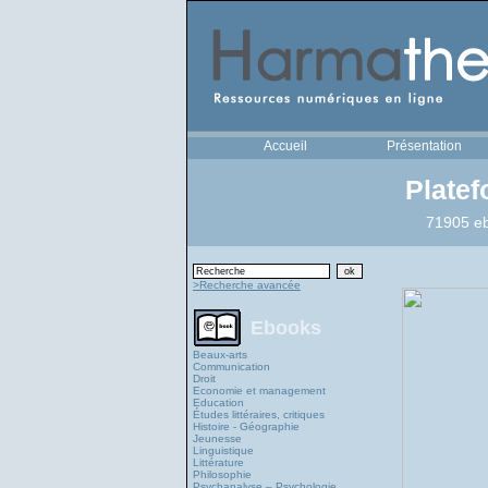
Accueil
Présentation
Plate
71905 eb
>Recherche avancée
Ebooks
Beaux-arts
Communication
Droit
Economie et management
Education
Études littéraires, critiques
Histoire - Géographie
Jeunesse
Linguistique
Littérature
Philosophie
Psychanalyse – Psychologie