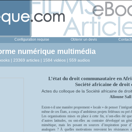
Configuration requise
Obtenir un devis
Contact
forme numérique multimédia
ooks | 23369 articles | 1584 vidéos | 559 audios
L’état du droit communautaire en Afriq
Société africaine de droi
Actes du colloque de la Société africaine de dr
Alioune Sall
Existe-t-il une manière proprement « locale » de penser l’intégrati
même de ces États, a conçu d’ambitieux projets fédéraux ou pré
Les organisations mises en place à cette fin, n’ont-elles été q
d’autres latitudes, ou ont-elles au contraire développé un gé
mimétique, mais les posant en sources d’inspiration pour d’a
analogues ? À quelles motivations renvoient les résistances 