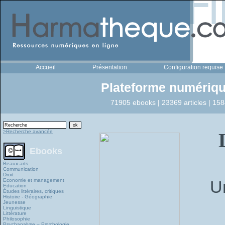
Accueil
Présentation
Configuration requise
Plateforme numériqu
71905 ebooks | 23369 articles | 158
>Recherche avancée
Ebooks
Beaux-arts
Communication
Droit
Economie et management
U
Education
Études littéraires, critiques
Histoire - Géographie
Jeunesse
Linguistique
Littérature
Philosophie
Psychanalyse – Psychologie