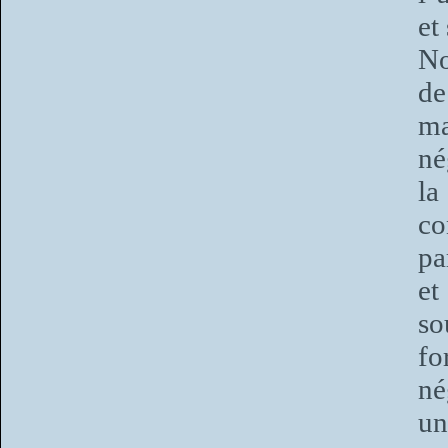
et
No
d
ma
né
la
co
pa
et
so
fo
né
un