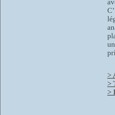
av
C’
lé
an
pl
un
pr
> 
> 
> 