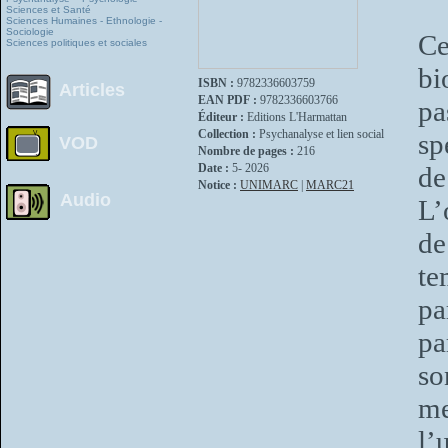
Sciences et Santé
Sciences Humaines - Ethnologie -
Sociologie
Ce
Sciences politiques et sociales
bi
ISBN :
9782336603759
Articles
EAN PDF :
9782336603766
pa
Éditeur :
Editions L'Harmattan
Collection :
Psychanalyse et lien social
sp
VOD
Nombre de pages :
216
Date :
5- 2026
de
Notice :
UNIMARC
|
MARC21
Audio
L’
de
te
pa
pa
so
me
l’