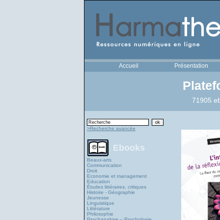
Accueil
Présentation
Plate
71905 eb
>Recherche avancée
Ebooks
Beaux-arts
Communication
Droit
Economie et management
Education
Études littéraires, critiques
Histoire - Géographie
Jeunesse
Linguistique
Littérature
Philosophie
Psychanalyse – Psychologie