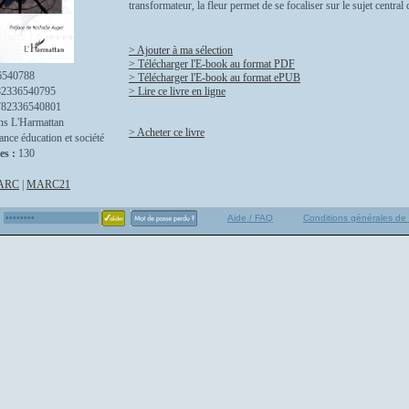
transformateur, la fleur permet de se focaliser sur le sujet central de
> Ajouter à ma sélection
> Télécharger l'E-book au format PDF
6540788
> Télécharger l'E-book au format ePUB
82336540795
> Lire ce livre en ligne
782336540801
ns L'Harmattan
> Acheter ce livre
ance éducation et société
es :
130
ARC
|
MARC21
Aide / FAQ
Conditions générales de