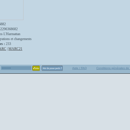
6882
82296368682
ns L'Harmattan
rations et changements
es :
233
ARC
|
MARC21
Aide / FAQ
Conditions générales de