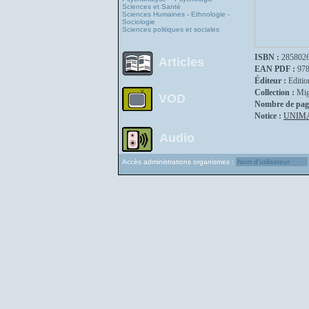
Sciences et Santé
Sciences Humaines - Ethnologie -
Sociologie
Sciences politiques et sociales
ISBN :
285802
Articles
EAN PDF :
97
Éditeur :
Editio
Collection :
Mig
VOD
Nombre de pag
Notice :
UNIM
Audio
Accès administrations organismes :