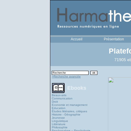
Accueil
Présentation
Plate
71905 eb
>Recherche avancée
Ebooks
Beaux-arts
Communication
Droit
Economie et management
Education
Études littéraires, critiques
Histoire - Géographie
Jeunesse
Linguistique
Littérature
Philosophie
Psychanalyse – Psychologie