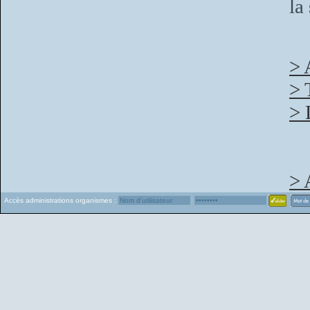
la
> 
> 
> 
> 
Accès administrations organismes :