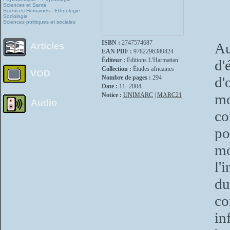
Sciences et Santé
Sciences Humaines - Ethnologie -
Sociologie
Sciences politiques et sociales
ISBN :
2747574687
Au
Articles
EAN PDF :
9782296380424
Éditeur :
Editions L'Harmattan
d'
Collection :
Études africaines
VOD
Nombre de pages :
294
d'
Date :
11- 2004
m
Notice :
UNIMARC
|
MARC21
Audio
co
po
mo
l'
du
co
in