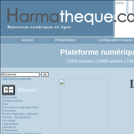
Accueil
Présentation
Configuration requise
Plateforme numériqu
71905 ebooks | 23369 articles | 158
>Recherche avancée
Ebooks
Beaux-arts
Communication
Droit
Economie et management
Education
Études littéraires, critiques
Histoire - Géographie
Jeunesse
Linguistique
Littérature
Philosophie
Psychanalyse – Psychologie