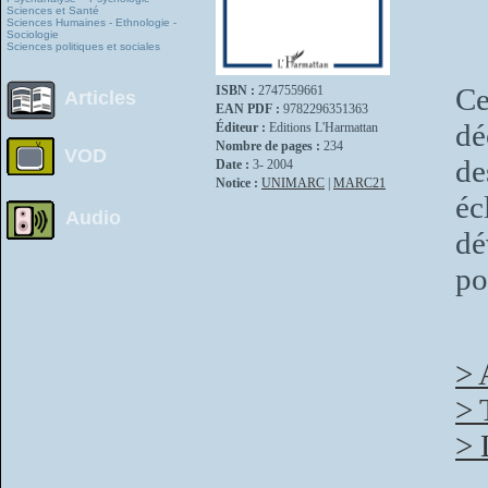
Sciences et Santé
Sciences Humaines - Ethnologie -
Sociologie
Sciences politiques et sociales
Ce
ISBN :
2747559661
Articles
EAN PDF :
9782296351363
dé
Éditeur :
Editions L'Harmattan
Nombre de pages :
234
VOD
de
Date :
3- 2004
Notice :
UNIMARC
|
MARC21
éc
Audio
dé
po
> 
> 
> 