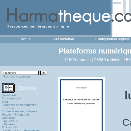
Accueil
Présentation
Configuration requise
Plateforme numériqu
71905 ebooks | 23369 articles | 158
>Recherche avancée
Ebooks
l
Beaux-arts
Communication
Droit
Economie et management
Education
Études littéraires, critiques
Histoire - Géographie
Jeunesse
Ca
Linguistique
Littérature
Philosophie
Psychanalyse – Psychologie