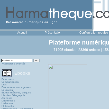
Accueil
Présentation
Configuration requise
Plateforme numériqu
71905 ebooks | 23369 articles | 158
>Recherche avancée
Ebooks
Beaux-arts
Communication
Droit
Economie et management
Education
Études littéraires, critiques
Histoire - Géographie
Jeunesse
Linguistique
Littérature
Philosophie
Psychanalyse – Psychologie