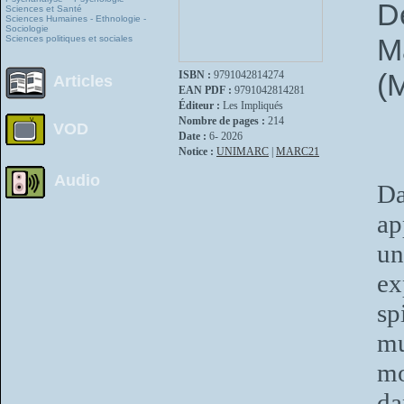
D
Sciences et Santé
Sciences Humaines - Ethnologie -
Sociologie
M
Sciences politiques et sociales
(
ISBN :
9791042814274
Articles
EAN PDF :
9791042814281
Éditeur :
Les Impliqués
Nombre de pages :
214
VOD
Date :
6- 2026
Notice :
UNIMARC
|
MARC21
Audio
Da
ap
un
ex
sp
mu
mo
da