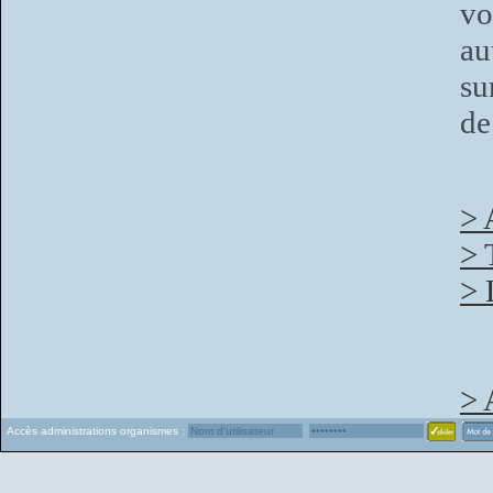
vo
a
su
de
> 
> 
> 
> 
Accès administrations organismes :