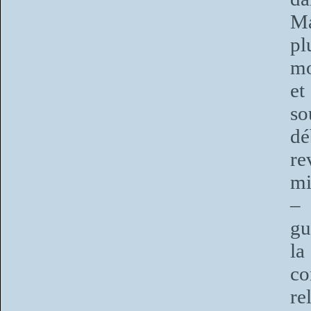
Ma
pl
mo
et
so
dé
re
mi
– 
gu
la
co
re