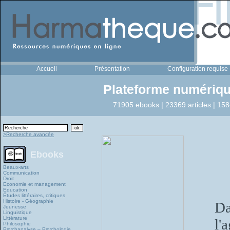
Accueil
Présentation
Configuration requise
Plateforme numériqu
71905 ebooks | 23369 articles | 158
>Recherche avancée
Ebooks
Beaux-arts
Communication
Droit
Economie et management
Education
Études littéraires, critiques
Histoire - Géographie
Da
Jeunesse
Linguistique
Littérature
l'
Philosophie
Psychanalyse – Psychologie