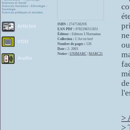
Sciences et Santé
co
Sciences Humaines - Ethnologie -
Sociologie
Sciences politiques et sociales
ét
pr
ISBN :
274753829X
Articles
EAN PDF :
9782296311831
ne
Éditeur :
Editions L'Harmattan
Collection :
L'Art en bref
VOD
ou
Nombre de pages :
126
Date :
2- 2003
ma
Notice :
UNIMARC
|
MARC21
Audio
fa
mê
de
l'
> 
> 