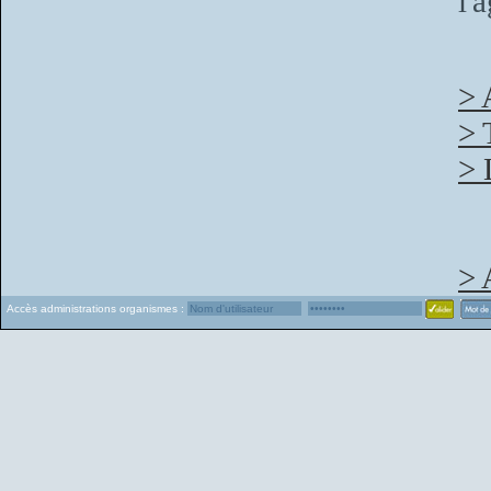
l'
> 
> 
> 
> 
Accès administrations organismes :