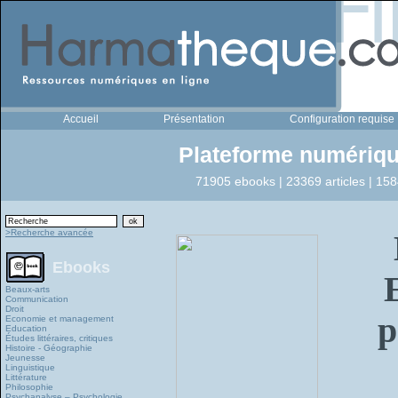
Accueil
Présentation
Configuration requise
Plateforme numériqu
71905 ebooks | 23369 articles | 158
>Recherche avancée
Ebooks
Beaux-arts
Communication
Droit
p
Economie et management
Education
Études littéraires, critiques
Histoire - Géographie
Jeunesse
Linguistique
Littérature
Philosophie
Psychanalyse – Psychologie