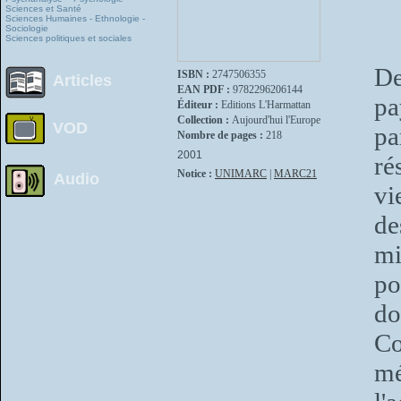
Sciences et Santé
Sciences Humaines - Ethnologie -
Sociologie
Sciences politiques et sociales
De
ISBN :
2747506355
Articles
EAN PDF :
9782296206144
pa
Éditeur :
Editions L'Harmattan
Collection :
Aujourd'hui l'Europe
VOD
pa
Nombre de pages :
218
2001
ré
Notice :
UNIMARC
|
MARC21
Audio
vi
de
mi
po
d
Co
mé