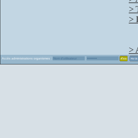
> 
> 
> 
Accès administrations organismes :