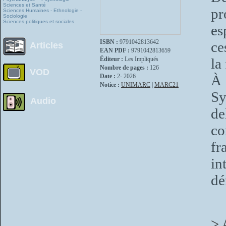
Sciences et Santé
pr
Sciences Humaines - Ethnologie -
Sociologie
Sciences politiques et sociales
es
ISBN :
9791042813642
ce
Articles
EAN PDF :
9791042813659
Éditeur :
Les Impliqués
la
Nombre de pages :
126
VOD
À 
Date :
2- 2026
Notice :
UNIMARC
|
MARC21
Sy
Audio
de
co
fr
in
dé
> 