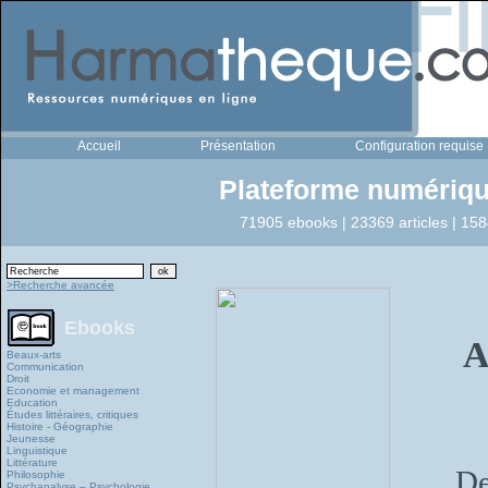
Accueil
Présentation
Configuration requise
Plateforme numériqu
71905 ebooks | 23369 articles | 158
>Recherche avancée
Ebooks
A
Beaux-arts
Communication
Droit
Economie et management
Education
Études littéraires, critiques
Histoire - Géographie
Jeunesse
Linguistique
Littérature
De
Philosophie
Psychanalyse – Psychologie