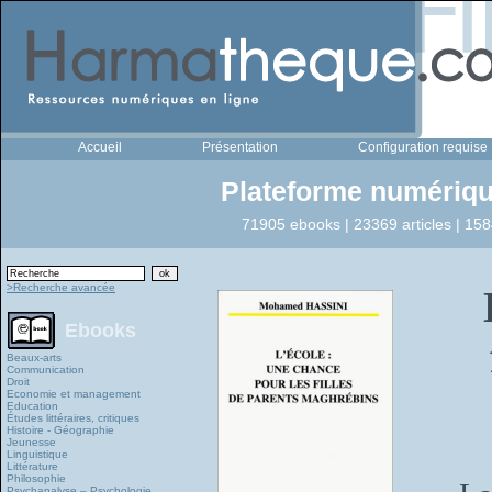
Accueil
Présentation
Configuration requise
Plateforme numériqu
71905 ebooks | 23369 articles | 158
>Recherche avancée
Ebooks
Beaux-arts
Communication
Droit
Economie et management
Education
Études littéraires, critiques
Histoire - Géographie
Jeunesse
Linguistique
Littérature
Philosophie
Psychanalyse – Psychologie