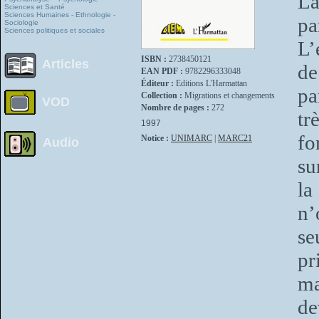
La
Sciences et Santé
Sciences Humaines - Ethnologie -
pa
Sociologie
Sciences politiques et sociales
L’
ISBN :
2738450121
Articles
de
EAN PDF :
9782296333048
Éditeur :
Editions L'Harmattan
pa
Collection :
Migrations et changements
VOD
Nombre de pages :
272
tr
1997
fo
Notice :
UNIMARC
|
MARC21
Audio
su
la
n’
se
pr
ma
de