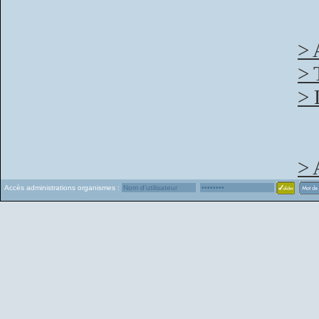
> 
> 
> 
> 
Accès administrations organismes :