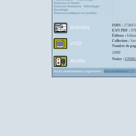
Sciences et Santé
Sciences Humaines - Ethnologie -
Sociologie
Sciences politiques et sociales
ISBN :
273847
Articles
EAN PDF :
97
Éditeur :
Editio
Collection :
Sav
VOD
Nombre de pag
1999
Notice :
UNIM
Audio
Accès administrations organismes :