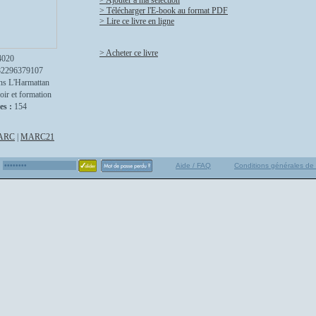
> Ajouter à ma sélection
> Télécharger l'E-book au format PDF
> Lire ce livre en ligne
> Acheter ce livre
4020
82296379107
ns L'Harmattan
oir et formation
es :
154
ARC
|
MARC21
Aide / FAQ
Conditions générales de