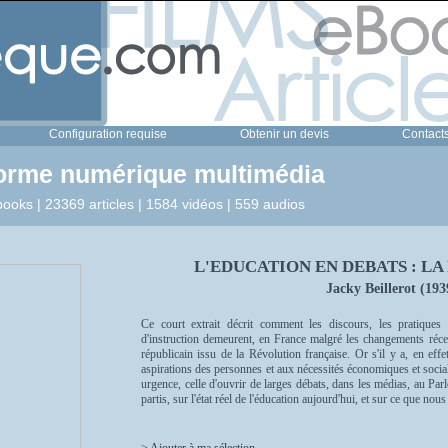
Configuration requise
Obtenir un devis
Contact
forme numérique multimédia
ooks | 23369 articles | 1584 vidéos | 559 audios
L'EDUCATION EN DEBATS : LA
Jacky Beillerot (19
Ce court extrait décrit comment les discours, les pratiques 
d'instruction demeurent, en France malgré les changements récen
républicain issu de la Révolution française. Or s'il y a, en ef
aspirations des personnes et aux nécessités économiques et social
urgence, celle d'ouvrir de larges débats, dans les médias, au Parl
partis, sur l'état réel de l'éducation aujourd'hui, et sur ce que no