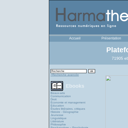
Accueil
Présentation
Plate
71905 eb
>Recherche avancée
Ebooks
Beaux-arts
Communication
Droit
Economie et management
Education
Études littéraires, critiques
Histoire - Géographie
Jeunesse
Linguistique
Littérature
Philosophie
Psychanalyse – Psychologie