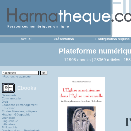
Accueil
Présentation
Configuration requise
Plateforme numériqu
71905 ebooks | 23369 articles | 158
>Recherche avancée
Ebooks
Beaux-arts
Communication
Droit
Economie et management
Education
Études littéraires, critiques
Histoire - Géographie
l
Jeunesse
Linguistique
Littérature
Philosophie
Psychanalyse – Psychologie