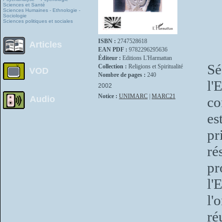
Sciences et Santé
Sciences Humaines - Ethnologie -
Sociologie
Sciences politiques et sociales
ISBN :
2747528618
Articles
EAN PDF :
9782296295636
Éditeur :
Editions L'Harmattan
Sé
Collection :
Religions et Spiritualité
VOD
Nombre de pages :
240
l'
2002
Notice :
UNIMARC
|
MARC21
Audio
co
es
p
ré
p
l'
l'
ré