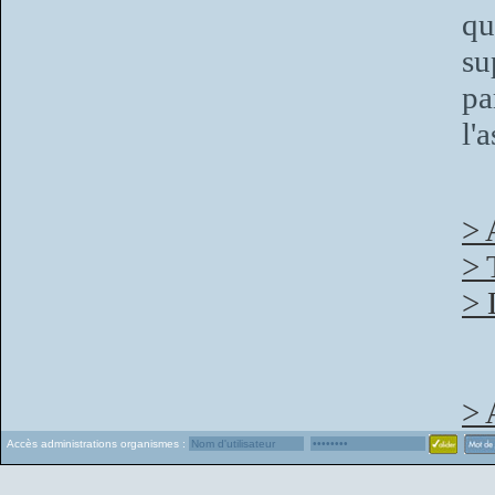
qu
s
pa
l'
> 
> 
> 
> 
Accès administrations organismes :