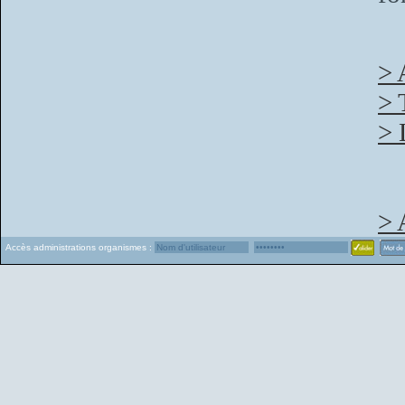
> 
> 
> 
> 
Accès administrations organismes :