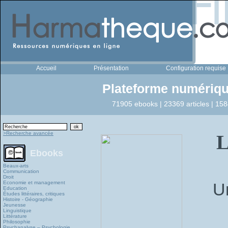
Accueil
Présentation
Configuration requise
Plateforme numériqu
71905 ebooks | 23369 articles | 158
>Recherche avancée
L
Ebooks
Beaux-arts
Communication
Droit
Economie et management
U
Education
Études littéraires, critiques
Histoire - Géographie
Jeunesse
Linguistique
Littérature
Philosophie
Psychanalyse – Psychologie