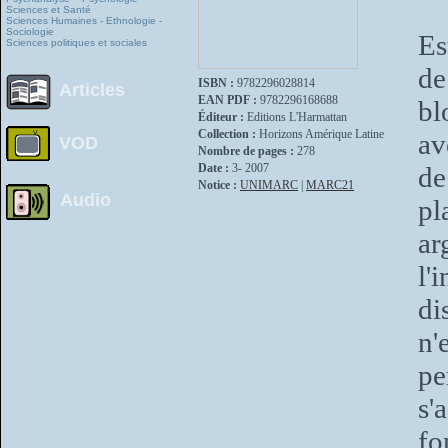
Sciences et Santé
Sciences Humaines - Ethnologie -
Sociologie
Es
Sciences politiques et sociales
de
ISBN :
9782296028814
Articles
EAN PDF :
9782296168688
bl
Éditeur :
Editions L'Harmattan
Collection :
Horizons Amérique Latine
av
VOD
Nombre de pages :
278
Date :
3- 2007
de
Notice :
UNIMARC
|
MARC21
Audio
pl
a
l
di
n'
p
s'
fo