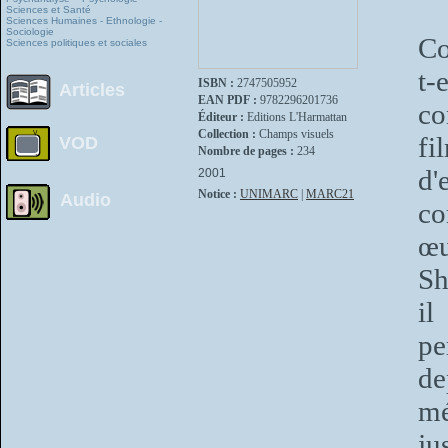
Sciences et Santé
Sciences Humaines - Ethnologie -
Sociologie
Co
Sciences politiques et sociales
t
ISBN :
2747505952
Articles
EAN PDF :
9782296201736
co
Éditeur :
Editions L'Harmattan
Collection :
Champs visuels
fi
VOD
Nombre de pages :
234
d'
2001
Notice :
UNIMARC
|
MARC21
Audio
co
œu
Sh
il
pe
de
mé
ju