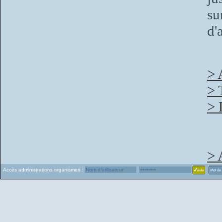
s
d'
> 
> 
> 
> 
Accès administrations organismes :