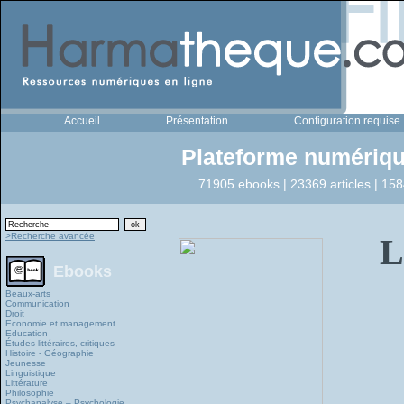
Accueil
Présentation
Configuration requise
Plateforme numériqu
71905 ebooks | 23369 articles | 158
>Recherche avancée
L
Ebooks
Beaux-arts
Communication
Droit
Economie et management
Education
Études littéraires, critiques
Histoire - Géographie
Jeunesse
Linguistique
Littérature
Philosophie
Psychanalyse – Psychologie