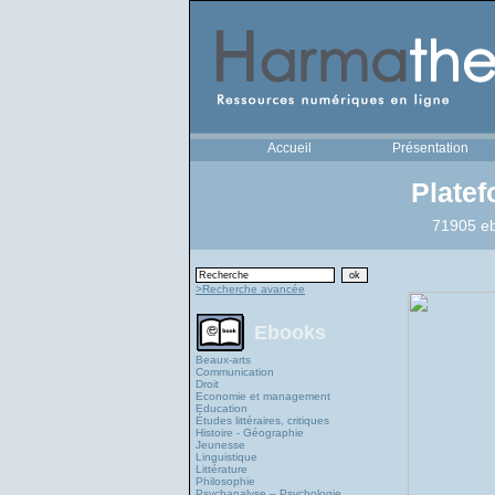
Accueil
Présentation
Plate
71905 eb
>Recherche avancée
Ebooks
Beaux-arts
Communication
Droit
Economie et management
Education
Études littéraires, critiques
Histoire - Géographie
Jeunesse
Linguistique
Littérature
Philosophie
Psychanalyse – Psychologie