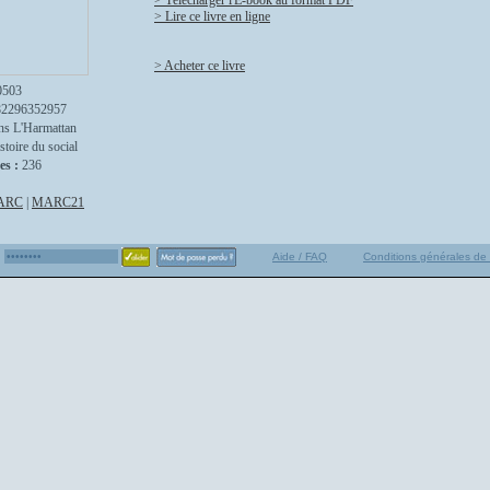
> Télécharger l'E-book au format PDF
> Lire ce livre en ligne
> Acheter ce livre
0503
82296352957
ns L'Harmattan
stoire du social
es :
236
ARC
|
MARC21
Aide / FAQ
Conditions générales de