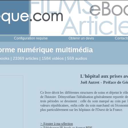
Configuration requise
Obtenir un devis
Contact
forme numérique multimédia
ooks | 23369 articles | 1584 vidéos | 559 audios
L'hôpital aux prises av
Joël Autret - Préface de G
Ce livre décrit les différentes structures de soins et dépeint le rô
de l'histoire. Démystifiant l'idéalisation généralement reportée d
trois périodes se dessinent : celle du soin marqué au coin par la
valeurs républicaines, enfin celle du soin marchand où l'économie
plus particulièrement sur les hôpitaux de l'Ouest de la France.
> Ajouter à ma sélection