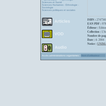
Sciences et Santé
Sciences Humaines - Ethnologie -
Sociologie
Sciences politiques et sociales
ISBN :
274756
Articles
EAN PDF :
97
Éditeur :
Editio
Collection :
L'hi
VOD
Nombre de pag
Date :
4- 2004
Notice :
UNIM
Audio
Accès administrations organismes :