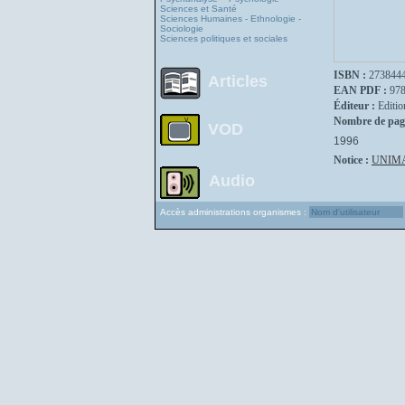
Sciences et Santé
Sciences Humaines - Ethnologie -
Sociologie
Sciences politiques et sociales
ISBN :
273844
Articles
EAN PDF :
97
Éditeur :
Editio
Nombre de pag
VOD
1996
Notice :
UNIM
Audio
Accès administrations organismes :