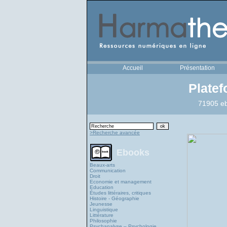
Accueil
Présentation
Plate
71905 eb
>Recherche avancée
Ebooks
Beaux-arts
Communication
Droit
Economie et management
Education
Études littéraires, critiques
Histoire - Géographie
Jeunesse
Linguistique
Littérature
Philosophie
Psychanalyse – Psychologie