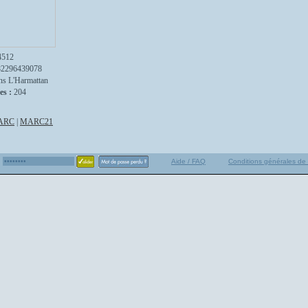
4512
82296439078
ns L'Harmattan
es :
204
ARC
|
MARC21
Aide / FAQ
Conditions générales de