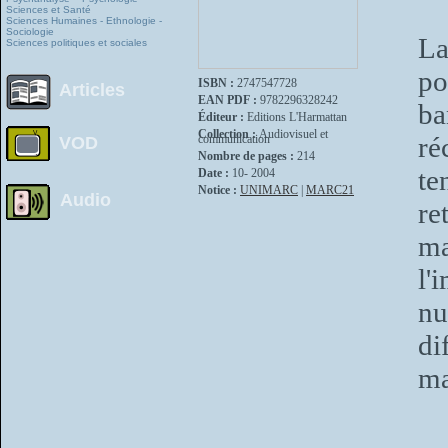
Sciences et Santé
Sciences Humaines - Ethnologie -
Sociologie
La
Sciences politiques et sociales
po
ISBN :
2747547728
Articles
EAN PDF :
9782296328242
ba
Éditeur :
Editions L'Harmattan
Collection :
Audiovisuel et
ré
communication
VOD
Nombre de pages :
214
te
Date :
10- 2004
Notice :
UNIMARC
|
MARC21
Audio
re
ma
l'
nu
di
ma