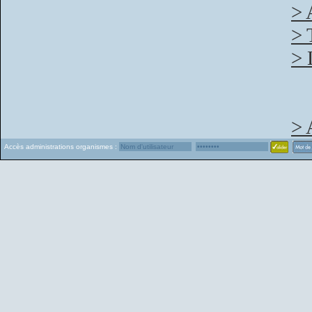
> 
> 
> 
> 
Accès administrations organismes :