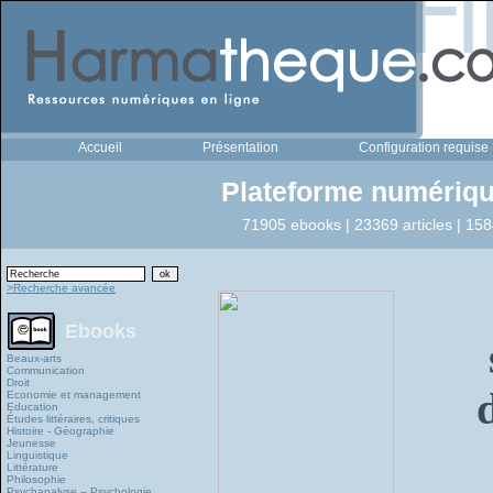
Accueil
Présentation
Configuration requise
Plateforme numériqu
71905 ebooks | 23369 articles | 158
>Recherche avancée
Ebooks
Beaux-arts
Communication
Droit
Economie et management
Education
Études littéraires, critiques
Histoire - Géographie
Jeunesse
Linguistique
Littérature
Philosophie
Psychanalyse – Psychologie