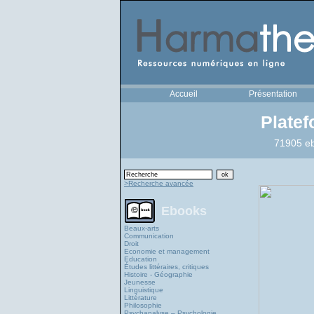
Accueil
Présentation
Plate
71905 eb
>Recherche avancée
Ebooks
Beaux-arts
Communication
Droit
Economie et management
Education
Études littéraires, critiques
Histoire - Géographie
Jeunesse
Linguistique
Littérature
Philosophie
Psychanalyse – Psychologie