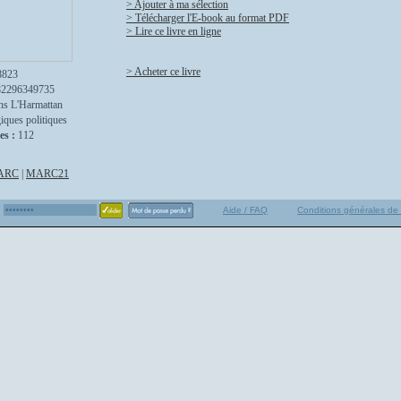
> Ajouter à ma sélection
> Télécharger l'E-book au format PDF
> Lire ce livre en ligne
> Acheter ce livre
8823
82296349735
ns L'Harmattan
iques politiques
es :
112
ARC
|
MARC21
Aide / FAQ
Conditions générales de