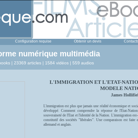
Configuration requise
Obtenir un devis
Contact
forme numérique multimédia
ooks | 23369 articles | 1584 vidéos | 559 audios
L'IMMIGRATION ET L'ETAT-NATI
MODELE NATI
James Hollifie
L'immigration est plus que jamais une réalité économique et soci
développé. Comment comprendre la réponse de l'Etat-Natio
souveraineté de l'Etat et l'identité de la Nation. L'immigration est
constitutif des sociétés "libérales". Une comparaison est faite 
allemand et anglais.