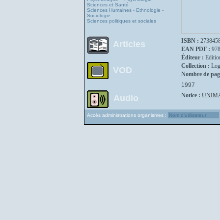
Sciences et Santé
Sciences Humaines - Ethnologie -
Sociologie
Sciences politiques et sociales
ISBN :
273845
Articles
EAN PDF :
97
Éditeur :
Editio
Collection :
Log
VOD
Nombre de pag
1997
Notice :
UNIM
Audio
Accès administrations organismes :