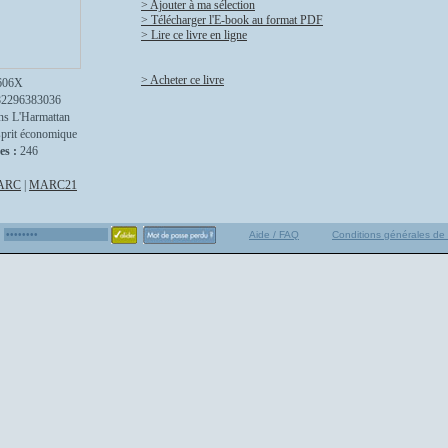
> Ajouter à ma sélection
> Télécharger l'E-book au format PDF
> Lire ce livre en ligne
> Acheter ce livre
606X
82296383036
ns L'Harmattan
sprit économique
es :
246
ARC
|
MARC21
Aide / FAQ
Conditions générales de