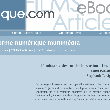
Configuration requise
Obtenir un devis
Contact
forme numérique multimédia
ooks | 23369 articles | 1584 vidéos | 559 audios
L'industrie des fonds de pension - Les 
américain
Stéphanie Lavi
Cet ouvrage s'interroge sur un type d'investisseur : les fond
pension ? Quelle industrie ont-ils développée autour d'eux pour g
Contribuent-ils à la volatilité observée sur le marché finan
Institutionnels, intervenant dans la gestion de l'épargne-retrai
américain et sont aujourd'hui plus qu'incontournables pour qui s'