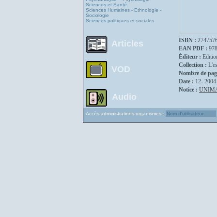
Sciences et Santé
Sciences Humaines - Ethnologie -
Sociologie
Sciences politiques et sociales
ISBN :
274757
Articles
EAN PDF :
97
Éditeur :
Editio
Collection :
L'e
VOD
Nombre de pag
Date :
12- 2004
Notice :
UNIM
Audio
Accès administrations organismes :