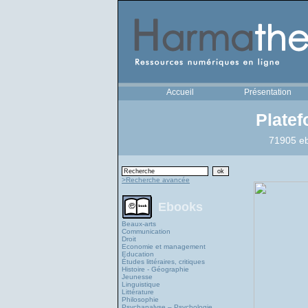
Accueil
Présentation
Plate
71905 eb
>Recherche avancée
Ebooks
Beaux-arts
Communication
Droit
Economie et management
Education
Études littéraires, critiques
Histoire - Géographie
Jeunesse
Linguistique
Littérature
Philosophie
Psychanalyse – Psychologie