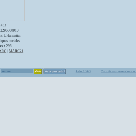
1453
82296300910
ns L'Harmattan
iques sociales
es :
296
ARC
|
MARC21
Aide / FAQ
Conditions générales de