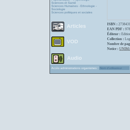
Sciences et Santé
Sciences Humaines - Ethnologie -
Sociologie
Sciences politiques et sociales
ISBN :
273843
Articles
EAN PDF :
97
Éditeur :
Editio
Collection :
Log
VOD
Nombre de pag
Notice :
UNIM
Audio
Accès administrations organismes :