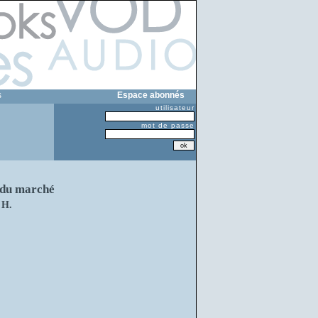
s
Espace abonnés
utilisateur
mot de passe
e du marché
 H.