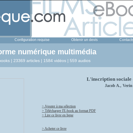
Configuration requise
Obtenir un devis
Contact
forme numérique multimédia
ooks | 23369 articles | 1584 vidéos | 559 audios
L'inscription social
Jacob A., Verin
> Ajouter à ma sélection
> Télécharger l'E-book au format PDF
> Lire ce livre en ligne
> Acheter ce livre