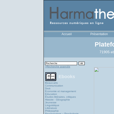
Accueil
Présentation
Plate
71905 eb
>Recherche avancée
Ebooks
Beaux-arts
Communication
Droit
Economie et management
Education
Études littéraires, critiques
Histoire - Géographie
Jeunesse
Linguistique
Littérature
Philosophie
Psychanalyse – Psychologie