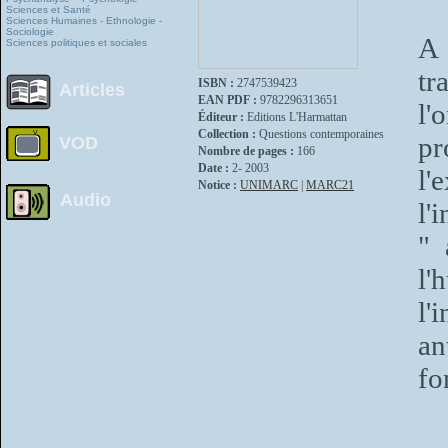
Sciences et Santé
Sciences Humaines - Ethnologie -
Sociologie
A 
Sciences politiques et sociales
tr
ISBN :
2747539423
Articles
EAN PDF :
9782296313651
l'
Éditeur :
Editions L'Harmattan
Collection :
Questions contemporaines
pr
VOD
Nombre de pages :
166
Date :
2- 2003
l'
Notice :
UNIMARC
|
MARC21
Audio
l'
" 
l'
l
an
fo