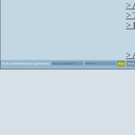
> 
> 
> 
> 
Accès administrations organismes :