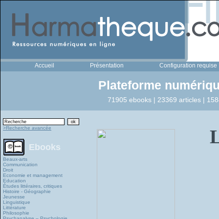
Accueil
Présentation
Configuration requise
Plateforme numériqu
71905 ebooks | 23369 articles | 158
>Recherche avancée
Ebooks
Beaux-arts
Communication
Droit
Economie et management
Education
Études littéraires, critiques
Histoire - Géographie
Jeunesse
Linguistique
Littérature
Philosophie
Psychanalyse – Psychologie