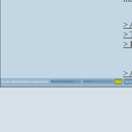
> 
> 
> 
> 
Accès administrations organismes :