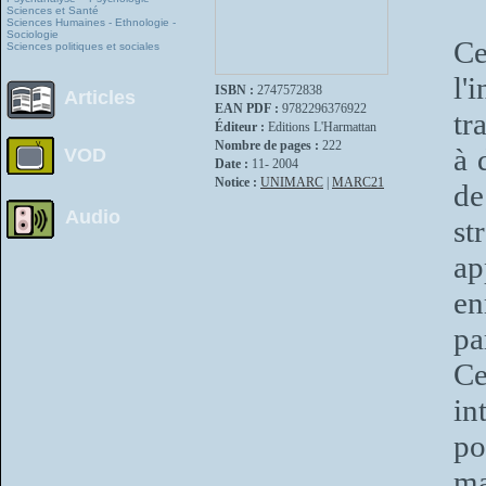
Sciences et Santé
Sciences Humaines - Ethnologie -
Sociologie
C
Sciences politiques et sociales
l'
ISBN :
2747572838
Articles
EAN PDF :
9782296376922
tr
Éditeur :
Editions L'Harmattan
Nombre de pages :
222
à 
VOD
Date :
11- 2004
Notice :
UNIMARC
|
MARC21
de
Audio
st
a
en
pa
Ce
in
po
ma