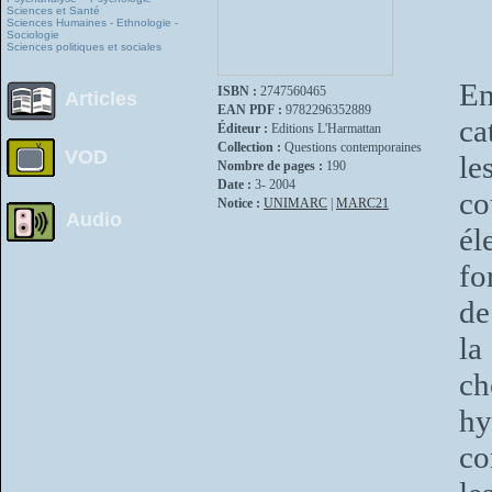
Sciences et Santé
Sciences Humaines - Ethnologie -
Sociologie
Sciences politiques et sociales
En
ISBN :
2747560465
Articles
EAN PDF :
9782296352889
ca
Éditeur :
Editions L'Harmattan
Collection :
Questions contemporaines
VOD
le
Nombre de pages :
190
Date :
3- 2004
co
Notice :
UNIMARC
|
MARC21
Audio
él
fo
de
la
ch
hy
co