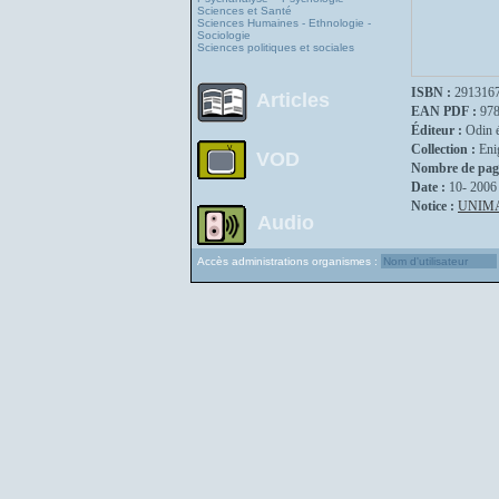
Sciences et Santé
Sciences Humaines - Ethnologie -
Sociologie
Sciences politiques et sociales
ISBN :
291316
Articles
EAN PDF :
97
Éditeur :
Odin é
Collection :
Eni
VOD
Nombre de pag
Date :
10- 2006
Notice :
UNIM
Audio
Accès administrations organismes :