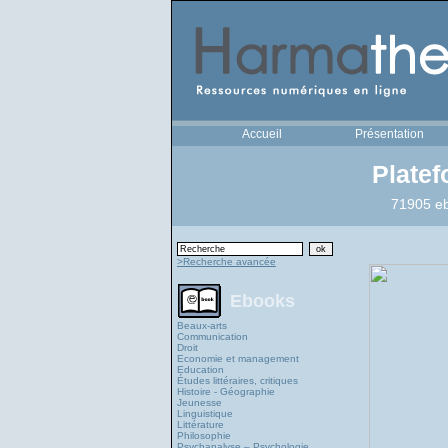
Accueil
Présentation
Plate
71905 eb
>Recherche avancée
Ebooks
Beaux-arts
Communication
Droit
Economie et management
Education
Études littéraires, critiques
Histoire - Géographie
Jeunesse
Linguistique
Littérature
Philosophie
Psychanalyse – Psychologie