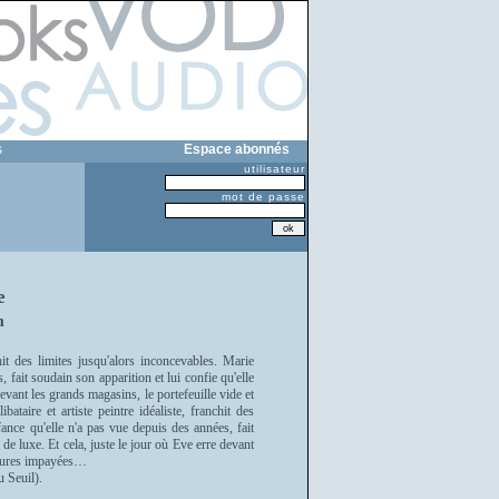
s
Espace abonnés
utilisateur
mot de passe
e
m
hit des limites jusqu'alors inconcevables. Marie
 fait soudain son apparition et lui confie qu'elle
devant les grands magasins, le portefeuille vide et
aire et artiste peintre idéaliste, franchit des
ance qu'elle n'a pas vue depuis des années, fait
 de luxe. Et cela, juste le jour où Eve erre devant
actures impayées…
u Seuil).