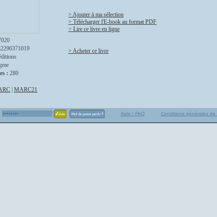
> Ajouter à ma sélection
> Télécharger l'E-book au format PDF
> Lire ce livre en ligne
7020
82296371019
> Acheter ce livre
ditions
gme
es :
280
ARC
|
MARC21
Aide / FAQ
Conditions générales de