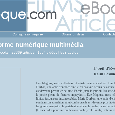
Configuration requise
Obtenir un devis
Contact
forme numérique multimédia
ooks | 23369 articles | 1584 vidéos | 559 audios
L'oeil d'Ev
Karin Fossu
Eve Magnus, mère célibataire et artiste peintre idéaliste, franc
Durban, une amie d'enfance qu'elle n'a pas vue depuis des années,
est devenue prostituée de luxe. Et cela, juste le jour où Eve erre 
la poche pleine de factures impayées… Eve Magnus, mère célibat
limites jusqu'alors inconcevables. Marie Durban, une amie d'enf
soudain son apparition et lui confie qu'elle est devenue prostituée
les grands magasins, le portefeuille vide et la poche pleine de f
(Droits cédés pour une publication poche, coll. Points, éditions d