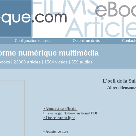
Configuration requise
Obtenir un devis
Contact
forme numérique multimédia
ooks | 23369 articles | 1584 vidéos | 559 audios
L'oeil de la Su
Albert Bensous
> Ajouter à ma sélection
> Télécharger l'E-book au format PDF
> Lire ce livre en ligne
> Acheter ce livre