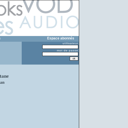
s
Espace abonnés
utilisateur
mot de passe
ltane
san