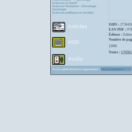
Sciences et Santé
Sciences Humaines - Ethnologie -
Sociologie
Sciences politiques et sociales
ISBN :
273843
Articles
EAN PDF :
97
Éditeur :
Editio
Nombre de pag
VOD
1996
Notice :
UNIM
Audio
Accès administrations organismes :