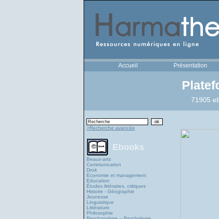
Accueil
Présentation
Plate
71905 eb
>Recherche avancée
Ebooks
Beaux-arts
Communication
Droit
Economie et management
Education
Études littéraires, critiques
Histoire - Géographie
Jeunesse
Linguistique
Littérature
Philosophie
Psychanalyse – Psychologie