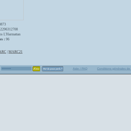
8873
82296312708
ns L'Harmattan
es :
96
ARC
|
MARC21
Aide / FAQ
Conditions générales de