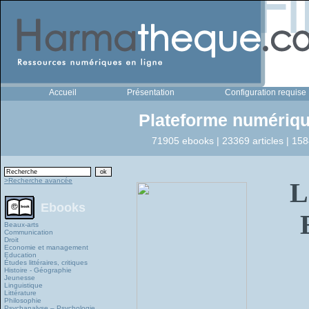
Accueil
Présentation
Configuration requise
Plateforme numériqu
71905 ebooks | 23369 articles | 158
>Recherche avancée
L
Ebooks
Beaux-arts
Communication
Droit
Economie et management
Education
Études littéraires, critiques
Histoire - Géographie
Jeunesse
Linguistique
Littérature
Philosophie
Psychanalyse – Psychologie