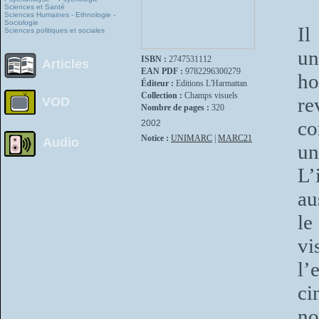
Sciences et Santé
Sciences Humaines - Ethnologie -
Sociologie
Il
Sciences politiques et sociales
un
ISBN :
2747531112
Articles
EAN PDF :
9782296300279
ho
Éditeur :
Editions L'Harmattan
Collection :
Champs visuels
re
VOD
Nombre de pages :
320
co
2002
Notice :
UNIMARC
|
MARC21
Audio
un
L’
au
le
v
l’
c
no