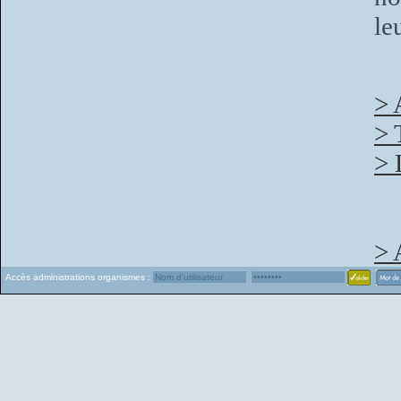
le
> 
> 
> 
> 
Accès administrations organismes :