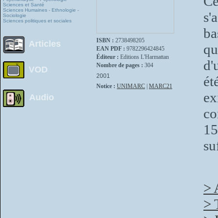
Ce
Sciences et Santé
Sciences Humaines - Ethnologie -
s'
Sociologie
Sciences politiques et sociales
ba
ISBN :
2738498205
Articles
qu
EAN PDF :
9782296424845
Éditeur :
Editions L'Harmattan
d'
Nombre de pages :
304
VOD
2001
ét
Notice :
UNIMARC
|
MARC21
e
Audio
co
15
su
> 
> 