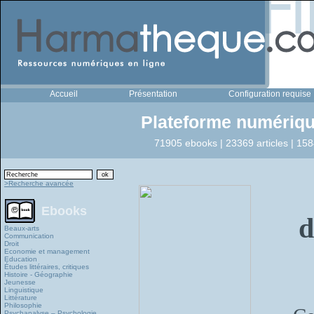
Accueil
Présentation
Configuration requise
Plateforme numériqu
71905 ebooks | 23369 articles | 158
>Recherche avancée
Ebooks
d
Beaux-arts
Communication
Droit
Economie et management
Education
Études littéraires, critiques
Histoire - Géographie
Jeunesse
Linguistique
Littérature
Philosophie
Psychanalyse – Psychologie