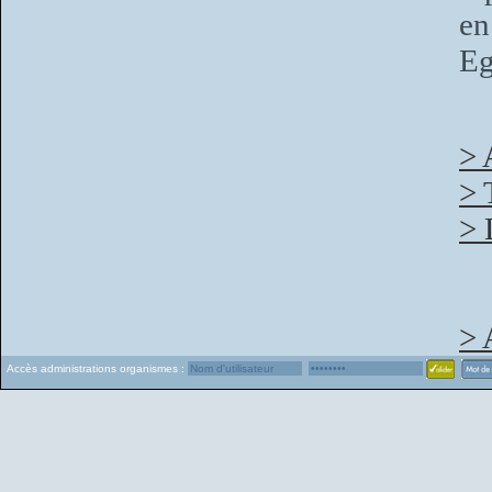
en
Eg
> 
> 
> 
> 
Accès administrations organismes :