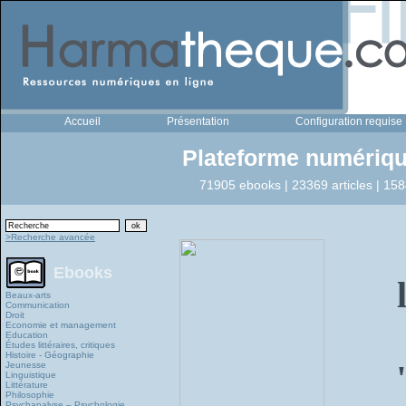
Accueil
Présentation
Configuration requise
Plateforme numériqu
71905 ebooks | 23369 articles | 158
>Recherche avancée
Ebooks
Beaux-arts
Communication
Droit
Economie et management
Education
Études littéraires, critiques
Histoire - Géographie
Jeunesse
Linguistique
Littérature
Philosophie
Psychanalyse – Psychologie