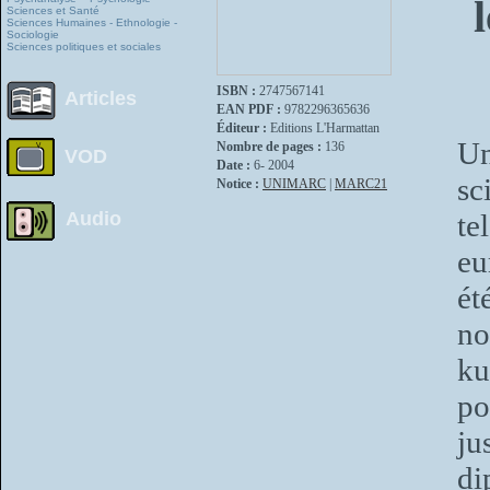
Sciences et Santé
Sciences Humaines - Ethnologie -
Sociologie
Sciences politiques et sociales
ISBN :
2747567141
Articles
EAN PDF :
9782296365636
Éditeur :
Editions L'Harmattan
Un
Nombre de pages :
136
VOD
Date :
6- 2004
sc
Notice :
UNIMARC
|
MARC21
Audio
te
eu
ét
no
ku
po
ju
di