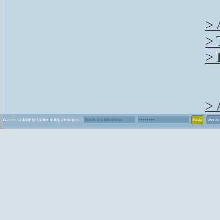
> 
> 
> 
> 
Accès administrations organismes :