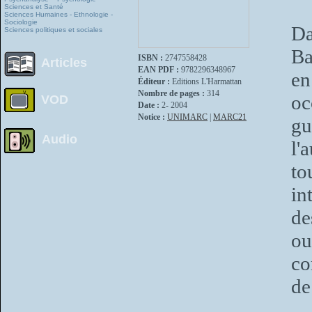
Sciences et Santé
Sciences Humaines - Ethnologie -
Sociologie
Da
Sciences politiques et sociales
Ba
ISBN :
2747558428
Articles
EAN PDF :
9782296348967
en
Éditeur :
Editions L'Harmattan
Nombre de pages :
314
oc
VOD
Date :
2- 2004
Notice :
UNIMARC
|
MARC21
gu
Audio
l'
t
in
de
ou
co
de