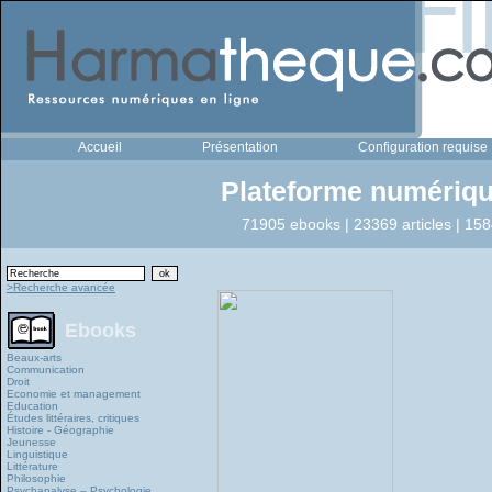
Accueil
Présentation
Configuration requise
Plateforme numériqu
71905 ebooks | 23369 articles | 158
>Recherche avancée
Ebooks
Beaux-arts
Communication
Droit
Economie et management
Education
Études littéraires, critiques
Histoire - Géographie
Jeunesse
Linguistique
Littérature
Philosophie
Psychanalyse – Psychologie