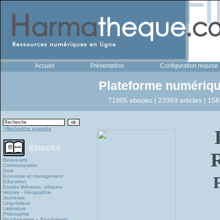
Accueil
Présentation
Configuration requise
Plateforme numériqu
71905 ebooks | 23369 articles | 158
>Recherche avancée
Ebooks
Beaux-arts
Communication
Droit
Economie et management
Education
Études littéraires, critiques
Histoire - Géographie
Jeunesse
Linguistique
Littérature
Philosophie
Psychanalyse – Psychologie