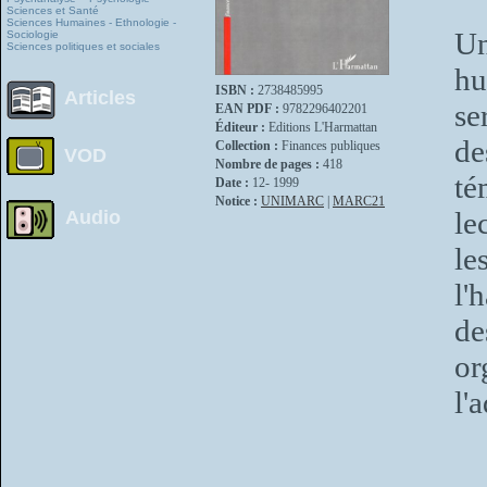
Sciences et Santé
Sciences Humaines - Ethnologie -
Un
Sociologie
Sciences politiques et sociales
hu
ISBN :
2738485995
Articles
se
EAN PDF :
9782296402201
Éditeur :
Editions L'Harmattan
de
Collection :
Finances publiques
VOD
Nombre de pages :
418
té
Date :
12- 1999
Notice :
UNIMARC
|
MARC21
le
Audio
le
l'
de
or
l'