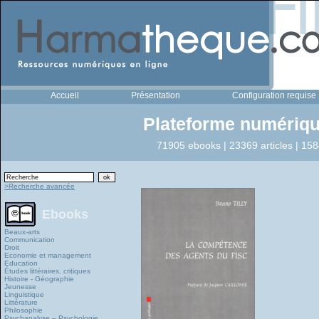
Accueil
Présentation
Configuration requise
Plateforme numériqu
71905 ebooks | 23369 articles | 158
>Recherche avancée
Ebooks
Beaux-arts
Communication
Droit
Economie et management
Education
Études littéraires, critiques
Histoire - Géographie
Jeunesse
Linguistique
Littérature
Philosophie
Psychanalyse – Psychologie