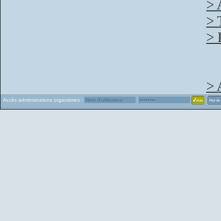
> 
> 
> 
> 
Accès administrations organismes :