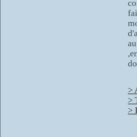
co
fa
mo
d'
au
,e
do
> 
> 
> 