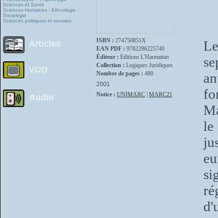
Sciences et Santé
Sciences Humaines - Ethnologie -
Sociologie
Sciences politiques et sociales
ISBN :
274750851X
Le
Articles
EAN PDF :
9782296225749
Éditeur :
Editions L'Harmattan
se
Collection :
Logiques Juridiques
VOD
Nombre de pages :
480
an
2001
fo
Notice :
UNIMARC
|
MARC21
Audio
Ma
le
ju
e
si
ré
d'