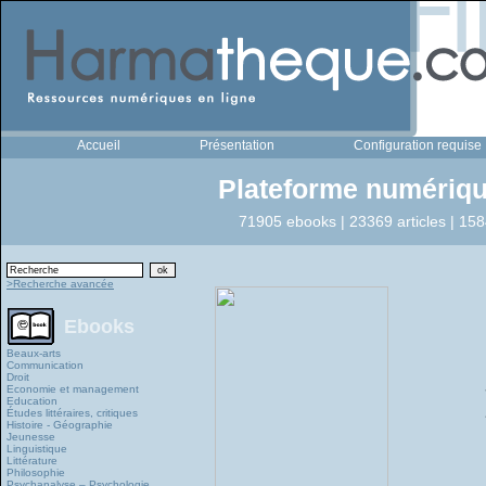
Accueil
Présentation
Configuration requise
Plateforme numériqu
71905 ebooks | 23369 articles | 158
>Recherche avancée
Ebooks
Beaux-arts
Communication
Droit
Economie et management
Education
Études littéraires, critiques
Histoire - Géographie
Jeunesse
Linguistique
Littérature
Philosophie
Psychanalyse – Psychologie