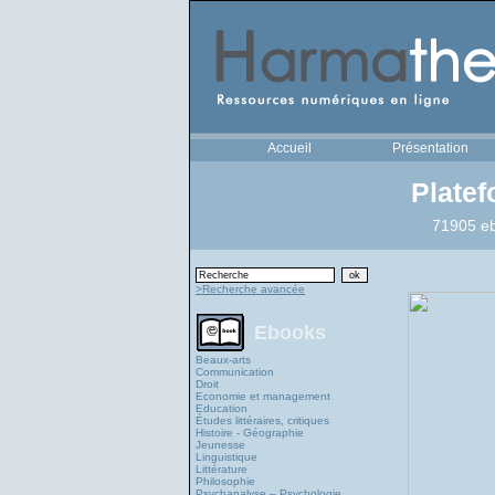
Accueil
Présentation
Plate
71905 eb
>Recherche avancée
Ebooks
Beaux-arts
Communication
Droit
Economie et management
Education
Études littéraires, critiques
Histoire - Géographie
Jeunesse
Linguistique
Littérature
Philosophie
Psychanalyse – Psychologie