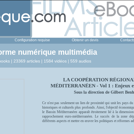
Configuration requise
Obtenir un devis
Contact
forme numérique multimédia
ooks | 23369 articles | 1584 vidéos | 559 audios
LA COOPÉRATION RÉGIONAL
MÉDITERRANÉEN - Vol 1 : Enjeux et
Sous la direction de Gilbert Be
Ce n'est pas seulement un lien de proximité qui unit les pays d
historiques et culturels plus profonds. Ainsi, l'objectif économi
le Bassin Méditerranéen apparaît étroitement lié à la dimension 
rapprochement euro-méditerranéen. Le succès de la zone dépe
différents aspects et mettre en œuvre les politiques et réformes a