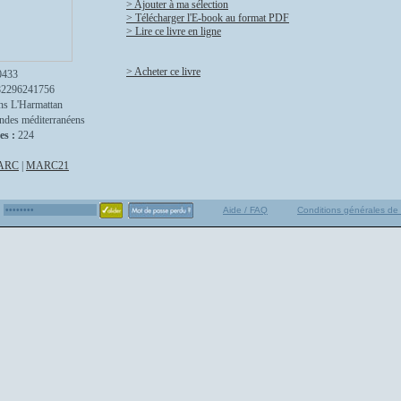
> Ajouter à ma sélection
> Télécharger l'E-book au format PDF
> Lire ce livre en ligne
> Acheter ce livre
0433
82296241756
ns L'Harmattan
des méditerranéens
es :
224
ARC
|
MARC21
Aide / FAQ
Conditions générales de