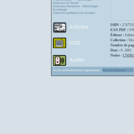
Sciences et Santé
Sciences Humaines - Ethnologie -
Sociologie
Sciences politiques et sociales
ISBN :
274751
Articles
EAN PDF :
97
Éditeur :
Editio
Collection :
Mon
VOD
Nombre de pag
Date :
9- 2001
Notice :
UNIM
Audio
Accès administrations organismes :