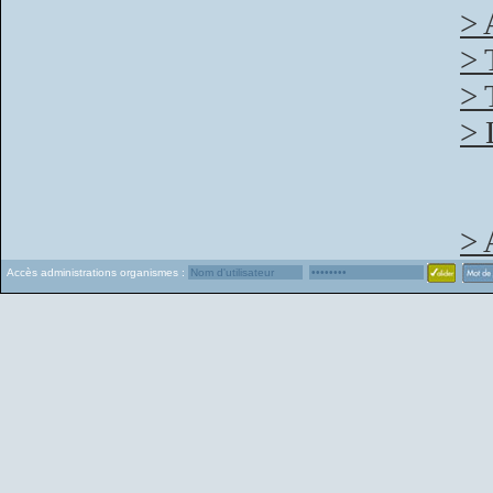
> 
> 
> 
> 
> 
Accès administrations organismes :