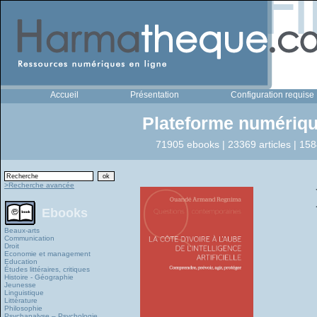
Accueil
Présentation
Configuration requise
Plateforme numériqu
71905 ebooks | 23369 articles | 158
>Recherche avancée
Ebooks
Beaux-arts
Communication
Droit
Economie et management
Education
Études littéraires, critiques
Histoire - Géographie
Jeunesse
Linguistique
Littérature
Philosophie
Psychanalyse – Psychologie