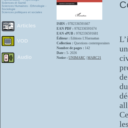
C
Sciences et Santé
Sciences Humaines - Ethnologie -
Sociologie
Sciences politiques et sociales
ISBN :
9782336591667
Articles
EAN PDF :
9782336591674
EAN ePUB :
9782336591681
L’
Éditeur :
Editions L'Harmattan
VOD
Collection :
Questions contemporaines
un
Nombre de pages :
142
Date :
5- 2026
ci
Audio
Notice :
UNIMARC
|
MARC21
pr
de
d
dé
al
Ce
le