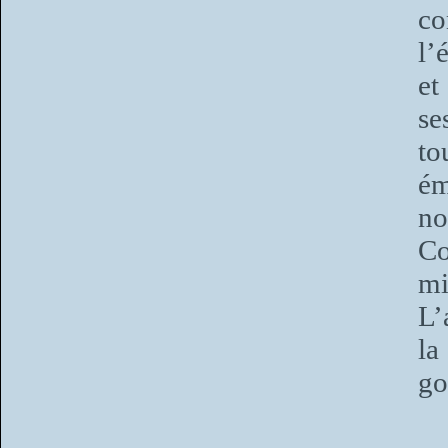
co
l’
et
se
to
ém
no
Co
mi
L’
la
go